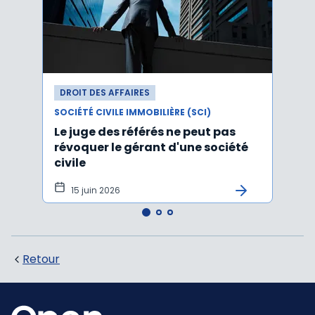
DROIT DES AFFAIRES
DROI
SOCIÉTÉ CIVILE IMMOBILIÈRE (SCI)
SOCIÉT
Le juge des référés ne peut pas
Claus
révoquer le gérant d'une société
parts
civile
concu
15 juin 2026
9 j
Retour