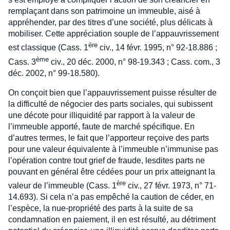
remplaçant dans son patrimoine un immeuble, aisé à
appréhender, par des titres d’une société, plus délicats à
mobiliser. Cette appréciation souple de l’appauvrissement
ère
est classique (Cass. 1
civ., 14 févr. 1995, n° 92-18.886 ;
ème
Cass. 3
civ., 20 déc. 2000, n° 98-19.343 ; Cass. com., 3
déc. 2002, n° 99-18.580).
On conçoit bien que l’appauvrissement puisse résulter de
la difficulté de négocier des parts sociales, qui subissent
une décote pour illiquidité par rapport à la valeur de
l’immeuble apporté, faute de marché spécifique. En
d’autres termes, le fait que l’apporteur reçoive des parts
pour une valeur équivalente à l’immeuble n’immunise pas
l’opération contre tout grief de fraude, lesdites parts ne
pouvant en général être cédées pour un prix atteignant la
ère
valeur de l’immeuble (Cass. 1
civ., 27 févr. 1973, n° 71-
14.693). Si cela n’a pas empêché la caution de céder, en
l’espèce, la nue-propriété des parts à la suite de sa
condamnation en paiement, il en est résulté, au détriment