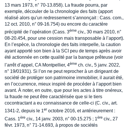
13 mars 1973, n° 70-13.858). La fraude pourra, par
exemple, découler de la chronologie des faits (apport
réalisé alors qu’un redressement s’annonçait : Cass. com.,
12 oct. 2010, n° 09-16.754) ou encore du caractère
ème
précipité de l’opération (Cass. 3
civ., 30 mars 2010, n°
08-20.454, pour une cession mais transposable à l’apport).
En l’espèce, la chronologie des faits interpelle, la caution
ayant apporté son bien à la SCI peu de temps après avoir
été actionnée en cette qualité par la banque prêteuse (voir
ème
l’arrêt d’appel, CA Montpellier, 4
ch. civ., 5 janv. 2022,
n° 19/01931). Si l’on ne peut reprocher à un dirigeant de
société de protéger son patrimoine immobilier, il aurait été,
en l’occurrence, mieux inspiré de procéder à l’apport bien
avant. À noter, en outre, que pour les actes à titre onéreux,
la fraude ne peut être caractérisée que si le tiers
cocontractant a eu connaissance de celle-ci (C. civ., art.
er
1341-2, depuis le 1
octobre 2016, et antérieurement :
ère
ère
Cass. 1
civ., 14 janv. 2003, n° 00-15.275 ; 1
civ., 27
févr. 1973, n° 71-14.693, à propos de sociétés