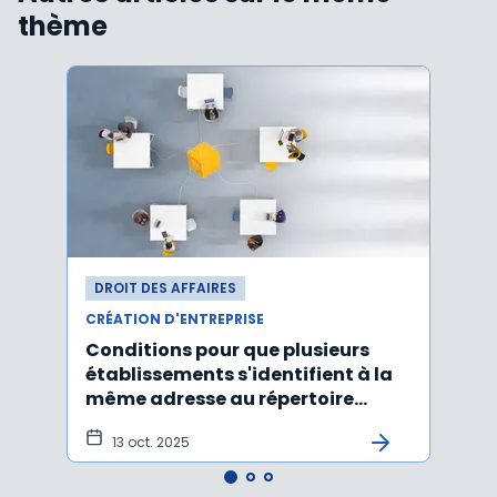
thème
DROIT DES AFFAIRES
DROI
CRÉATION D'ENTREPRISE
CRÉAT
Conditions pour que plusieurs
Le d
établissements s'identifient à la
d'une
même adresse au répertoire
déso
Sirene
ame
13 oct. 2025
18 