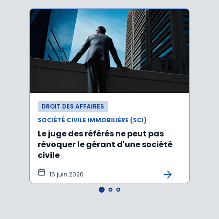
DROIT DES AFFAIRES
DROI
SOCIÉTÉ CIVILE IMMOBILIÈRE (SCI)
SOCIÉT
Le juge des référés ne peut pas
Claus
révoquer le gérant d'une société
parts
civile
concu
15 juin 2026
9 j