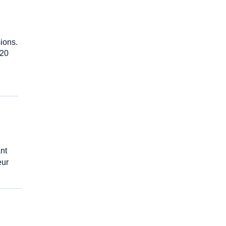
ions.
520
ant
eur