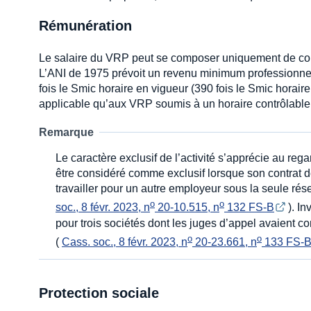
Rémunération
Le salaire du VRP peut se composer uniquement de com
L’ANI de 1975 prévoit un revenu minimum professionnel g
fois le Smic horaire en vigueur (390 fois le Smic horair
applicable qu’aux VRP soumis à un horaire contrôlable
Remarque
Le caractère exclusif de l’activité s’apprécie au reg
être considéré comme exclusif lorsque son contrat de
travailler pour un autre employeur sous la seule rés
o
o
soc., 8 févr. 2023, n
 20-10.515, n
 132 FS-B
). In
pour trois sociétés dont les juges d’appel avaient c
o
o
(
Cass. soc., 8 févr. 2023, n
 20-23.661, n
 133 FS-
Protection sociale