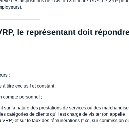
elève des dispositions de l’ANI du 3 octobre 1975. Le VRP peut 
mployeurs).
VRP, le représentant doit répondr
urs ;
 titre exclusif et constant ;
n compte personnel ;
nt sur la nature des prestations de services ou des marchandise
s catégories de clients qu’il est chargé de visiter (on appelle
u VRP) et sur le taux des rémunérations (fixe, sur commission o