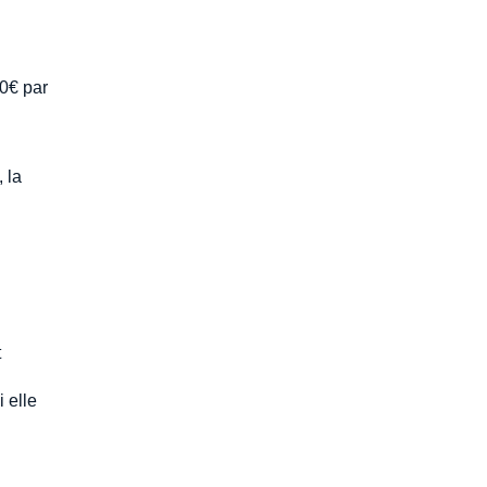
00€ par
 la
t
 elle