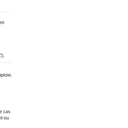
 en
).
mploie.
le cas
nt ou