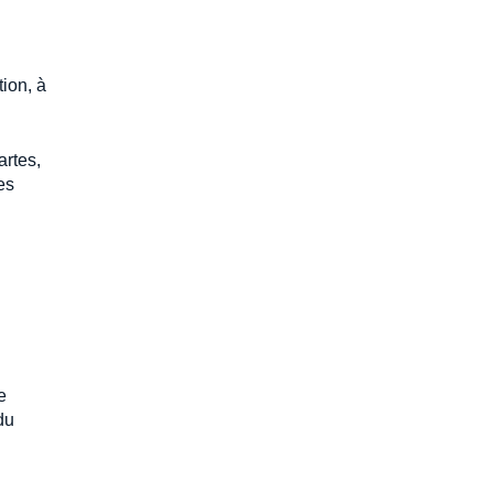
tion, à
artes,
es
e
du