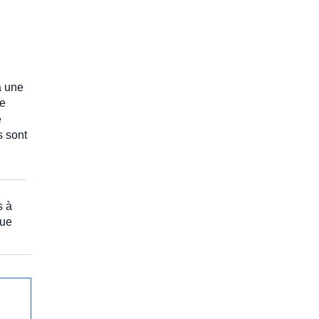
à une
se
e
s sont
s à
que