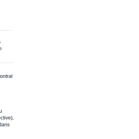
s
n
ontrat
u
ctive),
 dans