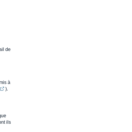
u
ail de
 mis à
).
que
nt ils