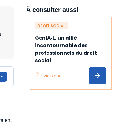
À consulter aussi
DROIT SOCIAL
a
GenIA‑L, un allié 
incontournable des 
professionnels du droit 
social
Livre blanc
aient