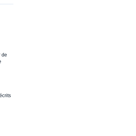
r de
e
écrits