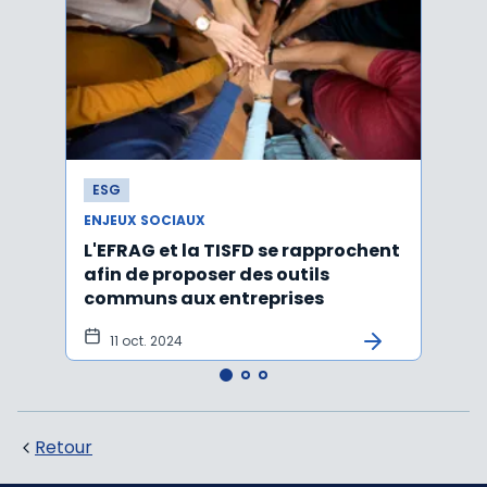
ESG
ESG
ENJEUX SOCIAUX
ENJEU
L'EFRAG et la TISFD se rapprochent
Égal
afin de proposer des outils
emplo
communs aux entreprises
cham
11 oct. 2024
10 
Retour