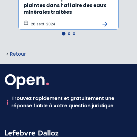
plaintes dans l’affaire des eaux
Conse
minérales traitées
à un
les 
26 sept. 2024
27 
Retour
Trouvez rapidement et gratuitement une
réponse fiable à votre question juridique