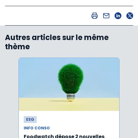
Autres articles sur le même
thème
ESG
ESG
INFO CONSO
INFO 
Foodwatch dépose 2 nouvelles
Cons