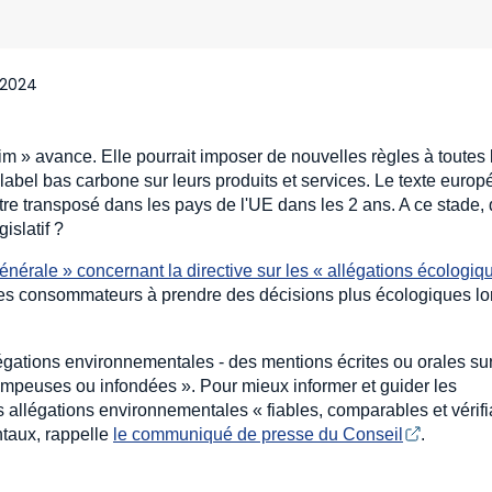
 2024
laim » avance. Elle pourrait imposer de nouvelles règles à toutes 
label bas carbone sur leurs produits et services. Le texte europ
être transposé dans les pays de l'UE dans les 2 ans. A ce stade,
islatif ?
générale » concernant la directive sur les « allégations écologiq
er les consommateurs à prendre des décisions plus écologiques l
égations environnementales - des mentions écrites ou orales sur
trompeuses ou infondées ». Pour mieux informer et guider les
es allégations environnementales « fiables, comparables et vérif
ntaux, rappelle
le communiqué de presse du Conseil
.