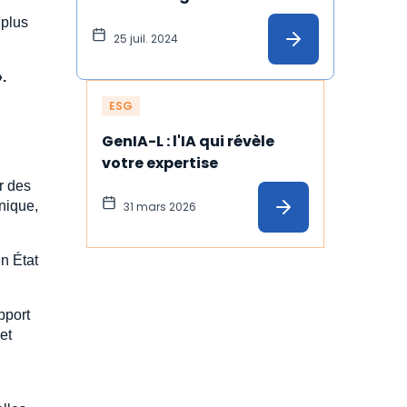
l’écoconception
 plus
25 juil. 2024
.
ESG
GenIA-L : l'IA qui révèle 
votre expertise
r des
nique,
31 mars 2026
n État
pport
et