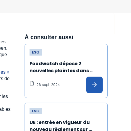
À consulter aussi
les
éen,
ESG
 que
Foodwatch dépose 2 
nouvelles plaintes dans 
ues »
l’affaire des eaux minérales 
ors de
traitées
26 sept. 2024
 les
iables
ESG
UE : entrée en vigueur du 
nouveau règlement sur 