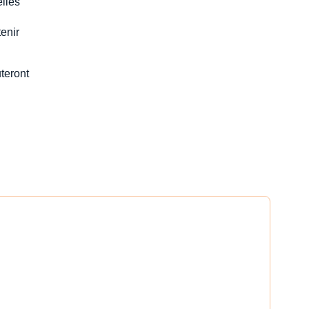
elles
tenir
teront