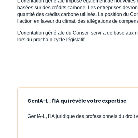
L'orientation générale impose également de nouvelles e
basées sur des crédits carbone. Les entreprises devront,
quantité des crédits carbone utilisés. La position du Con
l'action en faveur du climat, des allégations de compe
L'orientation générale du Conseil servira de base aux
lors du prochain cycle législatif.
GenIA-L : l'IA qui révèle votre expertise
GenIA-L, l'IA juridique des professionnels du droit e