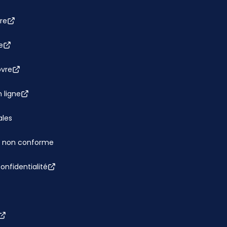
re
e
bvre
 ligne
ales
 : non conforme
confidentialité