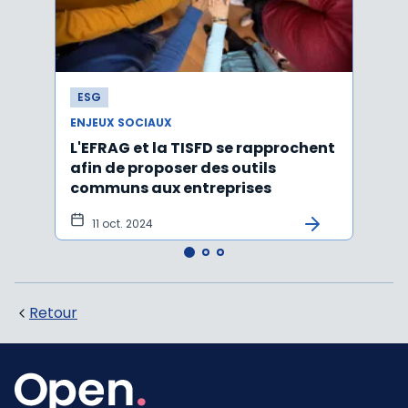
ESG
ESG
ENJEUX SOCIAUX
ENJEU
L'EFRAG et la TISFD se rapprochent
Égal
afin de proposer des outils
emplo
communs aux entreprises
cham
11 oct. 2024
10 
Retour