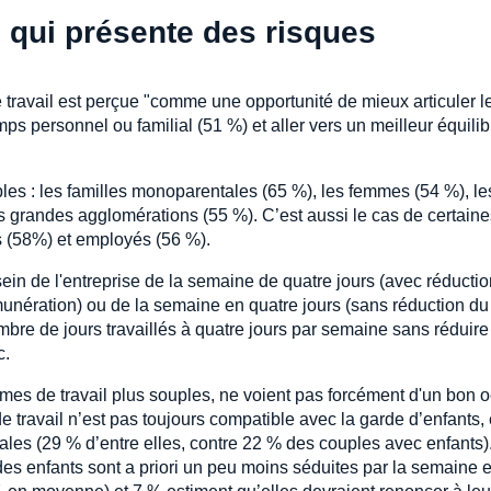
 qui présente des risques
 travail est perçue "comme une opportunité de mieux articuler l
mps personnel ou familial (51 %) et aller vers un meilleur équili
bles : les familles monoparentales (65 %), les femmes (54 %), le
s grandes agglomérations (55 %). C’est aussi le cas de certaine
s (58%) et employés (56 %).
 sein de l'entreprise de la semaine de quatre jours (avec réducti
émunération) ou de la semaine en quatre jours (sans réduction du
ombre de jours travaillés à quatre jours par semaine sans réduire
c.
mes de travail plus souples, ne voient pas forcément d'un bon oe
 travail n’est pas toujours compatible avec la garde d’enfants, 
tales (29 % d’entre elles, contre 22 % des couples avec enfants)
s enfants sont a priori un peu moins séduites par la semaine 