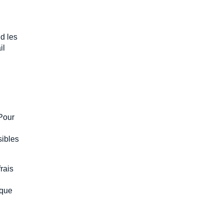
d les
il
Pour
sibles
rais
ique