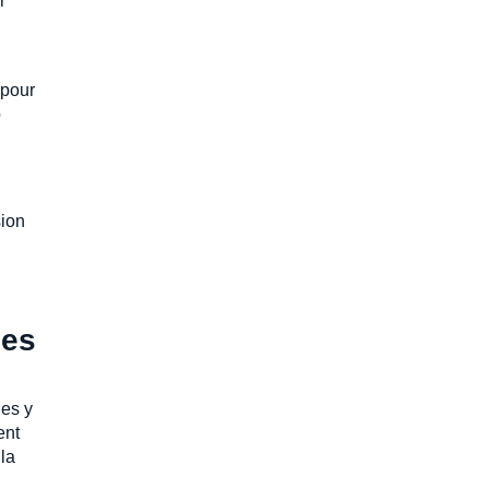
r
 pour
p
sion
ses
les y
ent
la