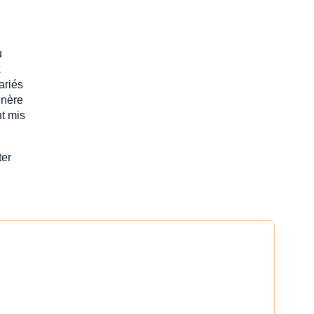
u
x
ariés
énère
nt mis
ter