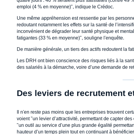
quatre jours : 46 % seraient plus satisfaites (contre 49
emploi (4 % en moyenne)", indique le Crédoc.
Une même appréhension est ressentie par les personnes
redoutant notamment les effets sur la santé de l’intensif
inconvénient de dégrader leur santé physique et menta
fatigantes (33 % en moyenne)", souligne l'enquête.
De manière générale, un tiers des actifs redoutent la fat
Les DRH ont bien conscience des risques liés à la santé 
des salariés à la démarche, voire d’une demande de ret
Des leviers de recrutement et
Il n'en reste pas moins que les entreprises trouvent cer
voient "un levier d’attractivité, permettant de capter de
"un outil au service d’une plus grande égalité permetta
hauteur d’un temps plein tout en continuant à bénéficier