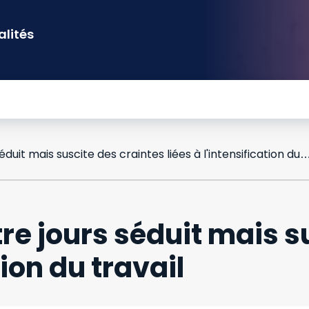
alités
La semaine en quatre jours séduit mais suscite des craintes liées à l'intensif
e jours séduit mais s
tion du travail