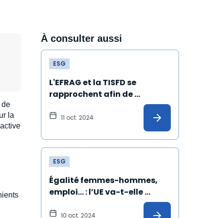
À consulter aussi
ESG
L'EFRAG et la TISFD se 
rapprochent afin de 
e de
proposer des outils 
ur la
communs aux entreprises
11 oct. 2024
active
ESG
Égalité femmes-hommes, 
emploi… : l’UE va-t-elle 
nients
délaisser le champ social ?
10 oct. 2024