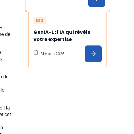
ESG
es
GenIA-L : l'IA qui révèle 
bre de
votre expertise
s
31 mars 2026
s
on du
 le
il la
et cet
.
en