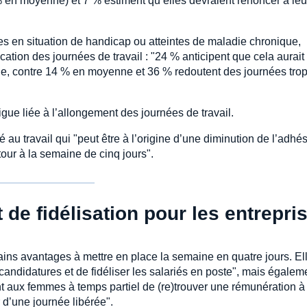
 % en moyenne) et 7 % estiment qu’elles devraient renoncer à leu
 en situation de handicap ou atteintes de maladie chronique,
ication des journées de travail : "24 % anticipent que cela aurait
le, contre 14 % en moyenne et 36 % redoutent des journées tro
igue liée à l’allongement des journées de travail.
au travail qui "peut être à l’origine d’une diminution de l’adhé
our à la semaine de cinq jours".
 de fidélisation pour les entrepri
tains avantages à mettre en place la semaine en quatre jours. El
s candidatures et de fidéliser les salariés en poste", mais égalem
nt aux femmes à temps partiel de (re)trouver une rémunération à 
 d’une journée libérée".