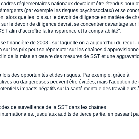
cadres réglementaires nationaux devraient être étendus pour off
t émergents (par exemple les risques psychosociaux) et se conc
n, alors que les lois sur le devoir de diligence en matière de ch
sur le devoir de diligence devrait se concentrer davantage sur 
ST afin d’accroître la transparence et la comparabilité".
e financière de 2008 - sur laquelle on a aujourd’hui du recul - 
 sur les prix peut se répercuter sur les chaînes d'approvisionn
déclin de la mise en œuvre des mesures de SST et une aggravati
 fois des opportunités et des risques. Par exemple, grâce à
étitives ou dangereuses peuvent être évitées, mais l'adoption de
tentiels impacts négatifs sur la santé mentale des travailleurs 
hodes de surveillance de la SST dans les chaînes
ernationales, jusqu’aux audits de tierce partie, en passant pa