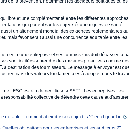
urs de la prévention, notamment les décideurs politiques et les
quilibre et une complémentarité entre les différentes approches
ementations qui portent sur les enjeux économiques, de santé
it aussi un alignement mondial des exigences réglementaires qu
ier, mais favoriserait aussi une concurrence équitable entre les
tion entre une entreprise et ses fournisseurs doit dépasser la n
euses sont incitées à prendre des mesures proactives comme de
T, à destination des fournisseurs. Le message à envoyer est que
 cocher mais des valeurs fondamentales à adopter dans le travai
r de l’ESG est étroitement lié à la SST". Les entreprises, les
 la responsabilité collective de défendre cette cause et d’assurer
 durable : comment atteindre ses objectifs ?" en cliquant ici
– Quelles obligations pour les entreprises et les auditeurs ?" 