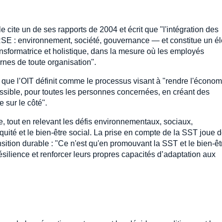
e cite un de ses rapports de 2004 et écrit que "l'intégration des
RSE : environnement, société, gouvernance — et constitue un é
nsformatrice et holistique, dans la mesure où les employés
ernes de toute organisation".
e" que l’OIT définit comme le processus visant à "rendre l'économ
ossible, pour toutes les personnes concernées, en créant des
e sur le côté".
e, tout en relevant les défis environnementaux, sociaux,
quité et le bien-être social. La prise en compte de la SST joue 
ansition durable : "Ce n'est qu'en promouvant la SST et le bien-ê
résilience et renforcer leurs propres capacités d’adaptation aux