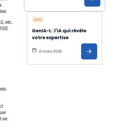
a
ise.
ESG
2, etc.
e RSE
GenIA-L : l'IA qui révèle 
votre expertise
31 mars 2026
ets
ct
que
t se