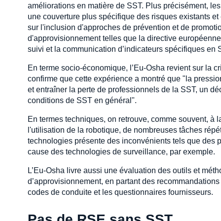
améliorations en matière de SST. Plus précisément, les 
une couverture plus spécifique des risques existants e
sur l'inclusion d'approches de prévention et de promotio
d'approvisionnement telles que la directive européenne 
suivi et la communication d’indicateurs spécifiques en S
En terme socio-économique, l’Eu-Osha revient sur la cris
confirme que cette expérience a montré que "la pression
et entraîner la perte de professionnels de la SST, un 
conditions de SST en général".
En termes techniques, on retrouve, comme souvent, à la
l'utilisation de la robotique, de nombreuses tâches rép
technologies présente des inconvénients tels que des po
cause des technologies de surveillance, par exemple.
L’Eu-Osha livre aussi une évaluation des outils et mét
d’approvisionnement, en partant des recommandations int
codes de conduite et les questionnaires fournisseurs.
Pas de RSE sans SST