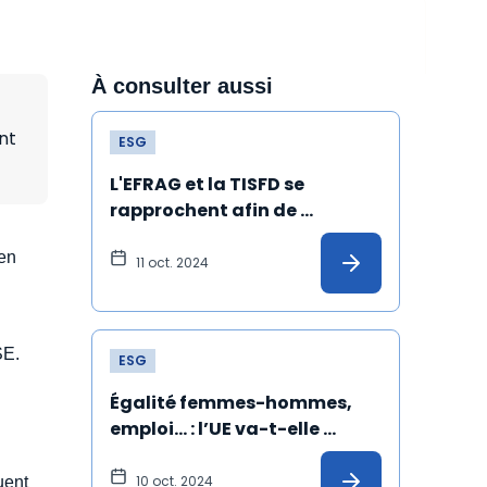
À consulter aussi
nt
ESG
L'EFRAG et la TISFD se 
rapprochent afin de 
proposer des outils 
 en
communs aux entreprises
11 oct. 2024
é
SE.
ESG
Égalité femmes-hommes, 
emploi… : l’UE va-t-elle 
délaisser le champ social ?
10 oct. 2024
uent