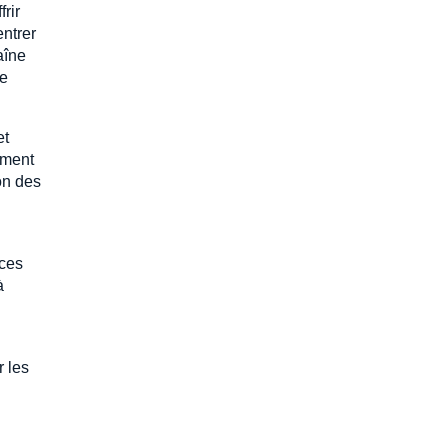
rir
entrer
aîne
le
et
ement
on des
 ces
à
r les