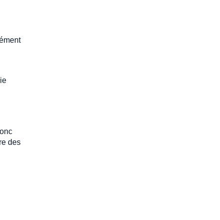
lément
ie
donc
tre des