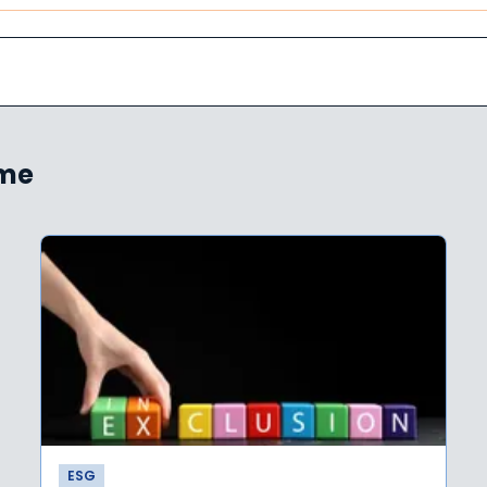
ème
ESG