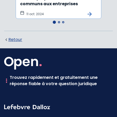
communs aux entreprises
cham
11 oct. 2024
10 
Retour
Trouvez rapidement et gratuitement une
réponse fiable à votre question juridique