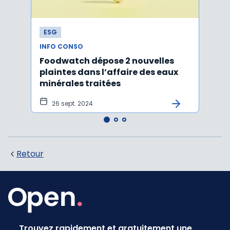
ESG
ESG
INFO CONSO
INFO 
Foodwatch dépose 2 nouvelles
UE :
plaintes dans l’affaire des eaux
règl
minérales traitées
26 sept. 2024
25 
Retour
Trouvez rapidement et gratuitement une