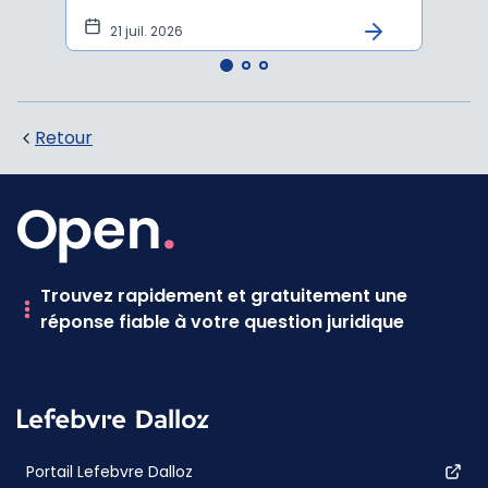
21 juil. 2026
10 
Retour
Trouvez rapidement et gratuitement une
réponse fiable à votre question juridique
Portail Lefebvre Dalloz