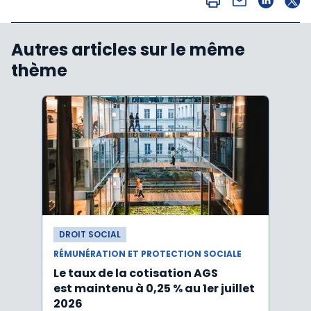
Autres articles sur le même
thème
DROIT SOCIAL
DROI
RÉMUNÉRATION ET PROTECTION SOCIALE
RÉMUN
Le taux de la cotisation AGS
Activ
est maintenu à 0,25 % au 1er juillet
taux 
2026
vers