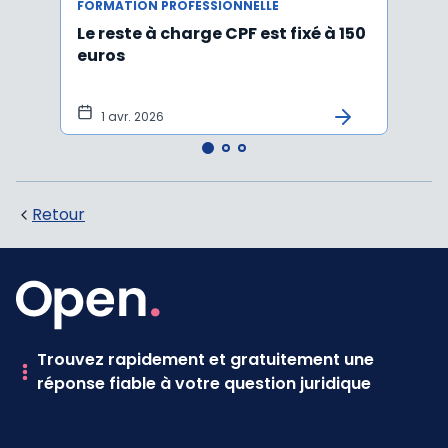
FORMATION PROFESSIONNELLE
FORMA
Le reste à charge CPF est fixé à 150
Appre
euros
exce
avec
1 avr. 2026
9 
Retour
Trouvez rapidement et gratuitement une
réponse fiable à votre question juridique