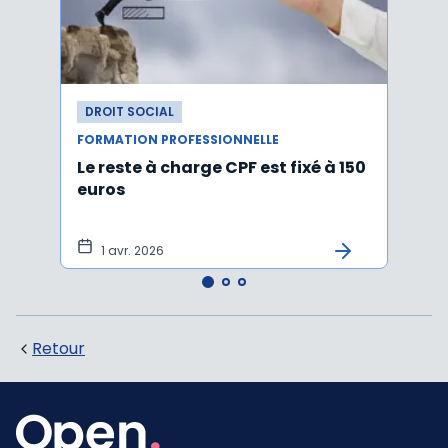
DROIT SOCIAL
DROI
FORMATION PROFESSIONNELLE
FORMA
Le reste à charge CPF est fixé à 150
Appre
euros
exce
avec
1 avr. 2026
9 
Retour