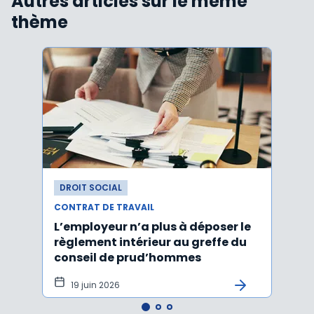
Autres articles sur le même
thème
DROIT SOCIAL
DROI
CONTRAT DE TRAVAIL
CONTR
L’employeur n’a plus à déposer le
Les e
règlement intérieur au greffe du
justi
conseil de prud’hommes
harc
19 juin 2026
16 