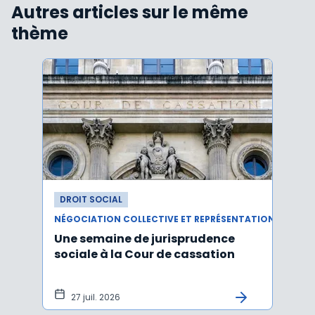
Autres articles sur le même
thème
DROIT SOCIAL
DROI
NÉGOCIATION COLLECTIVE ET REPRÉSENTATION DU PERSONNEL
Une semaine de jurisprudence
Le CS
sociale à la Cour de cassation
activ
sala
tem
27 juil. 2026
1 j