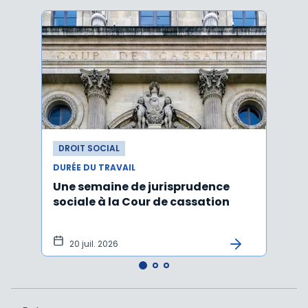
DROIT SOCIAL
DROI
DURÉE DU TRAVAIL
DURÉE
Une semaine de jurisprudence
Forfa
sociale à la Cour de cassation
repos
20 juil. 2026
12 