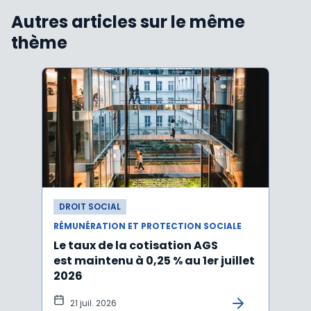
Autres articles sur le même
thème
DROIT SOCIAL
DROI
RÉMUNÉRATION ET PROTECTION SOCIALE
RÉMUN
Le taux de la cotisation AGS
Activ
est maintenu à 0,25 % au 1er juillet
taux 
2026
vers
21 juil. 2026
10 