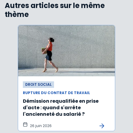
Autres articles sur le même
thème
DROIT SOCIAL
DROI
RUPTURE DU CONTRAT DE TRAVAIL
RUPTU
Démission requalifiée en prise
Délai
d'acte : quand s'arrête
en c
l'ancienneté du salarié ?
fond
illus
26 juin 2026
21