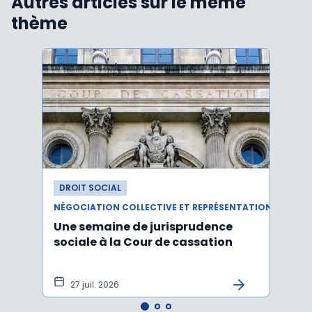
Autres articles sur le même
thème
DROIT SOCIAL
DROI
NÉGOCIATION COLLECTIVE ET REPRÉSENTATION DU PERSONNEL
Une semaine de jurisprudence
Le CS
sociale à la Cour de cassation
activ
sala
tem
27 juil. 2026
1 j