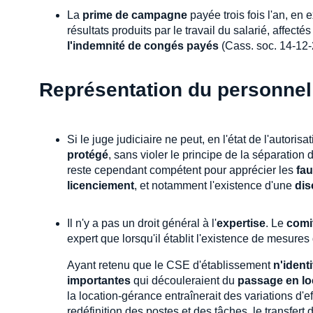
La
prime de campagne
payée trois fois l'an, en
résultats produits par le travail du salarié, affect
l'indemnité de congés payés
(Cass. soc. 14-12-
Représentation du personnel
Si le juge judiciaire ne peut, en l'état de l'autori
protégé
, sans violer le principe de la séparation 
reste cependant compétent pour apprécier les
fa
licenciement
, et notamment l'existence d'une
dis
Il n'y a pas un droit général à l'
expertise
. Le
comi
expert que lorsqu'il établit l'existence de mesures
Ayant retenu que le CSE d'établissement
n'ident
importantes
qui découleraient du
passage en lo
la location-gérance entraînerait des variations d'
redéfinition des postes et des tâches, le transfert 