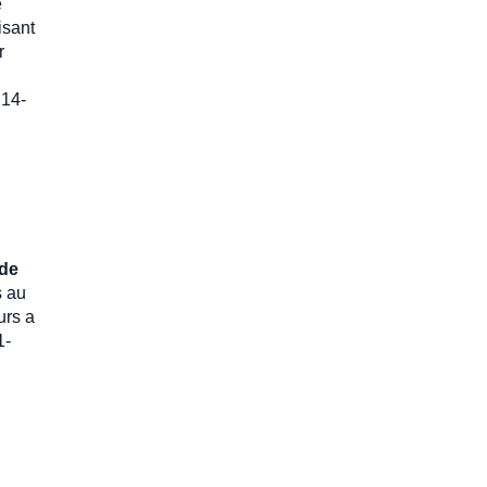
e
isant
r
 14-
 de
s au
urs a
1-