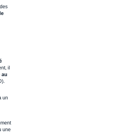
 des
de
é
t, il
e au
D).
à un
ement
ou une