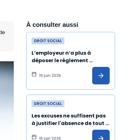
À consulter aussi
de
DROIT SOCIAL
L’employeur n’a plus à 
déposer le règlement 
intérieur au greffe du conseil 
de prud’hommes
19 juin 2026
DROIT SOCIAL
Les excuses ne suffisent pas 
à justifier l'absence de tout 
harcèlement sexuel
16 juin 2026