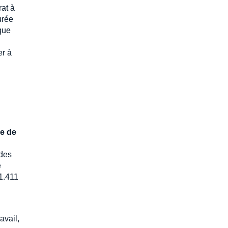
rat à
urée
que
er à
e de
 des
e
21.411
avail,