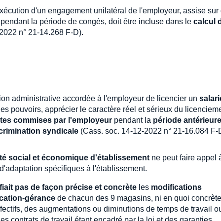
 exécution d'un engagement unilatéral de l'employeur, assise sur
és pendant la période de congés, doit être incluse dans le
calcul 
2022 n° 21-14.268 F-D).
sation administrative accordée à l'employeur de licencier un
salari
des pouvoirs, apprécier le caractère réel et sérieux du licenciemen
utes commises par l'employeur
pendant la
période antérieur
crimination syndicale
(Cass. soc. 14-12-2022 n° 21-16.084 F-
té social et économique d'établissement
ne peut faire appel 
 d'adaptation spécifiques à l'établissement.
ifiait pas de façon précise et concrète
les
modifications
cation-gérance
de chacun des 9 magasins, ni en quoi concrèt
effectifs, des augmentations ou diminutions de temps de travail 
des contrats de travail étant encadré par la loi et des garanties