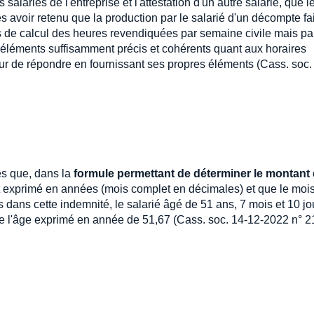
 salariés de l'entreprise et l'attestation d'un autre salarié, que l
s avoir retenu que la production par le salarié d'un décompte fa
pas de calcul des heures revendiquées par semaine civile mais pa
éléments suffisamment précis et cohérents quant aux horaires
ur de répondre en fournissant ses propres éléments (Cass. soc.
les que, dans la
formule permettant de déterminer le montant
 exprimé en années (mois complet en décimales) et que le moi
s dans cette indemnité, le salarié âgé de 51 ans, 7 mois et 10 jo
de l'âge exprimé en année de 51,67 (Cass. soc. 14-12-2022 n° 2