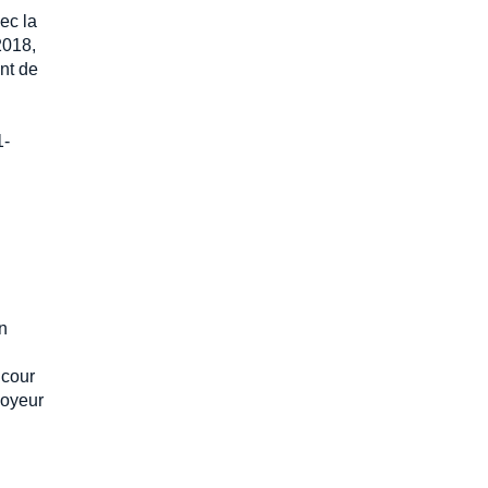
ec la
2018,
ant de
1-
un
 cour
loyeur