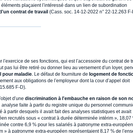
ces éléments plaçaient l'intéressé dans un lien de subordination
d'un contrat de travail
(Cass. soc. 14-12-2022 n° 22-12.263 F-
r l'exercice de ses fonctions, qui est l'accessoire du contrat de t
ut pas lui être retiré ou donner lieu au versement d'un loyer, pe
l pour maladie
. Le défaut de fourniture de
logement de foncti
uement aux obligations de l'employeur dont la cour d'appel doit
-15.685 F-D).
l'objet d'une
discrimination à l'embauche en raison de son n
e analyse faite à partir du registre unique du personnel commun
à partir desquels il avait fait des analyses statistiques et avait
éen recrutés sous « contrat à durée déterminée intérim », 18,07
minée contre 6,9 % pour les salariés à patronyme extra-européen
érim » à patronyme extra-européen représentaient 8,17 % de l'en