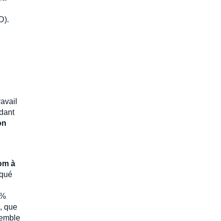
D).
ravail
ndant
on
om à
iqué
 %
, que
semble