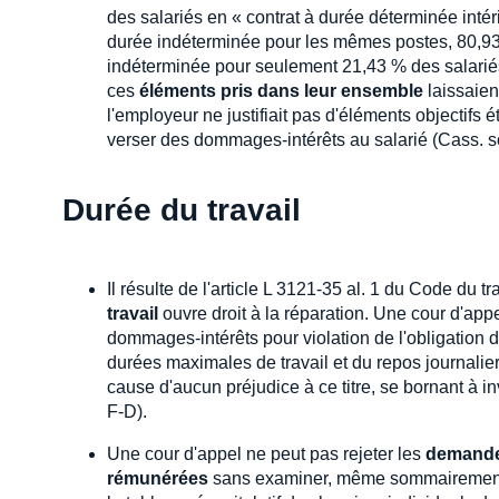
des salariés en « contrat à durée déterminée inté
durée indéterminée pour les mêmes postes, 80,93
indéterminée pour seulement 21,43 % des salariés
ces
éléments pris dans leur ensemble
laissaien
l'employeur ne justifiait pas d'éléments objectifs 
verser des dommages-intérêts au salarié (Cass. s
Durée du travail
Il résulte de l'article L 3121-35 al. 1 du Code du t
travail
ouvre droit à la réparation. Une cour d'ap
dommages-intérêts pour violation de l'obligation 
durées maximales de travail et du repos journalier 
cause d'aucun préjudice à ce titre, se bornant à 
F-D).
Une cour d'appel ne peut pas rejeter les
demand
rémunérées
sans examiner, même sommairement, l