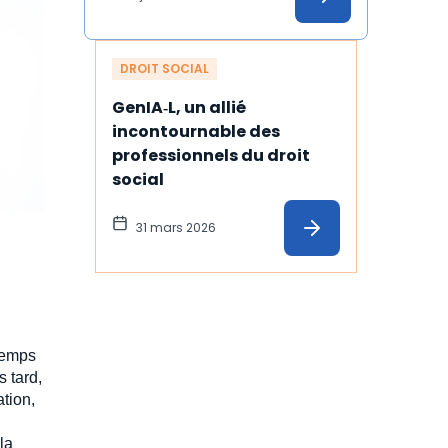
DROIT SOCIAL
GenIA‑L, un allié 
incontournable des 
professionnels du droit 
social
31 mars 2026
 temps
 tard,
tion,
la