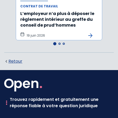
CONTRAT DE TRAVAIL
CONTR
L’employeur n’a plus à déposer le
Les e
règlement intérieur au greffe du
justi
conseil de prud’hommes
harc
19 juin 2026
16 
Retour
Trouvez rapidement et gratuitement une
réponse fiable à votre question juridique