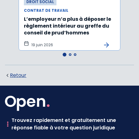
DROIT SOCIAL
DROI
CONTRAT DE TRAVAIL
CONTR
L’employeur n’a plus à déposer le
Les e
règlement intérieur au greffe du
justi
conseil de prud’hommes
harc
19 juin 2026
16 
Retour
Trouvez rapidement et gratuitement une
réponse fiable à votre question juridique