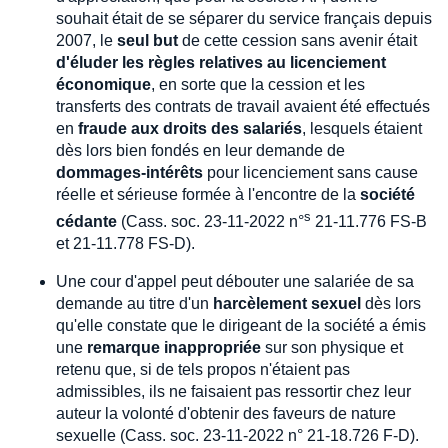
souhait était de se séparer du service français depuis
2007, le
seul but
de cette cession sans avenir était
d'éluder les règles relatives au licenciement
économique
, en sorte que la cession et les
transferts des contrats de travail avaient été effectués
en
fraude aux droits des salariés
, lesquels étaient
dès lors bien fondés en leur demande de
dommages-intérêts
pour licenciement sans cause
réelle et sérieuse formée à l'encontre de la
société
s
cédante
(Cass. soc. 23-11-2022 n°
21-11.776 FS-B
et 21-11.778 FS-D).
Une cour d'appel peut débouter une salariée de sa
demande au titre d'un
harcèlement sexuel
dès lors
qu'elle constate que le dirigeant de la société a émis
une
remarque inappropriée
sur son physique et
retenu que, si de tels propos n'étaient pas
admissibles, ils ne faisaient pas ressortir chez leur
auteur la volonté d'obtenir des faveurs de nature
sexuelle (Cass. soc. 23-11-2022 n° 21-18.726 F-D).