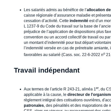
Les salariés admis au bénéfice de l’
allocation de
caisse régionale d’assurance maladie et présenta
cessation d’activité. Cette
indemnité
est d’un mont
L 1237-9 du Code du travail sur la base de l’anci
préjudice de l’application de dispositions plus fa
convention ou un accord collectif de travail ou par
un montant d’indemnité pour tout départ volontaire à 
l’indemnité versée en cas de préretraite amiante, i
o
favorables au salarié (Cass. soc. 22-6-2022 n
21-
Travail indépendant
er
Aux termes de l'article R 243-21, alinéa 1
, du C
applicable à la cause, le
directeur de l'organis
règlement intégral des cotisations ouvrières, d'a
patronales
, des pénalités et des majorations de re
CSS, alors en vigueur, au recouvrement des cotisat