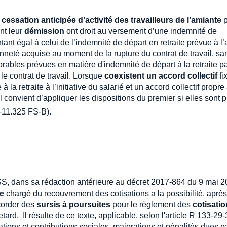
 cessation anticipée d’activité des travailleurs de l'amiante
p
nt leur
démission
ont droit au versement d’une indemnité de
ant égal à celui de l’indemnité de départ en retraite prévue à l’a
enneté acquise au moment de la rupture du contrat de travail, sa
vorables prévues en matière d'indemnité de départ à la retraite p
 le contrat de travail. Lorsque
coexistent un accord collectif
fi
la retraite à l’initiative du salarié et un accord collectif propre
l convient d’appliquer les dispositions du premier si elles sont p
11.325 FS-B).
SS, dans sa rédaction antérieure au décret 2017-864 du 9 mai 2
me
chargé du recouvrement des cotisations a la possibilité, après
ccorder des
sursis à poursuites
pour le règlement des
cotisati
tard. Il résulte de ce texte, applicable, selon l'article R 133-29
ions et contributions sociales, majorations et pénalités dues pa