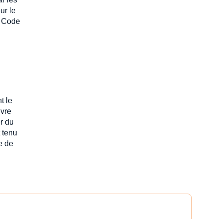
ur le
u Code
t le
uvre
r du
t tenu
e de