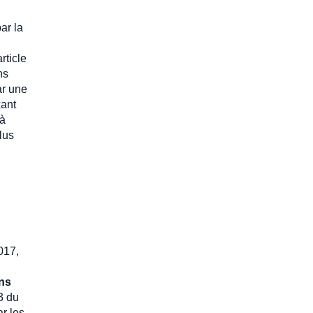
ar la
rticle
ns
ar une
xant
 à
lus
017,
ons
-3 du
r les