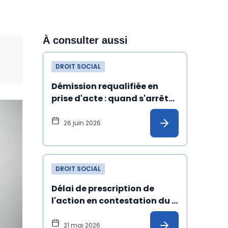
À consulter aussi
DROIT SOCIAL
Démission requalifiée en 
prise d'acte : quand s'arrête 
l'ancienneté du salarié ?
26 juin 2026
DROIT SOCIAL
Délai de prescription de 
l'action en contestation du 
licenciement fondée sur un 
harcèlement moral : 
21 mai 2026