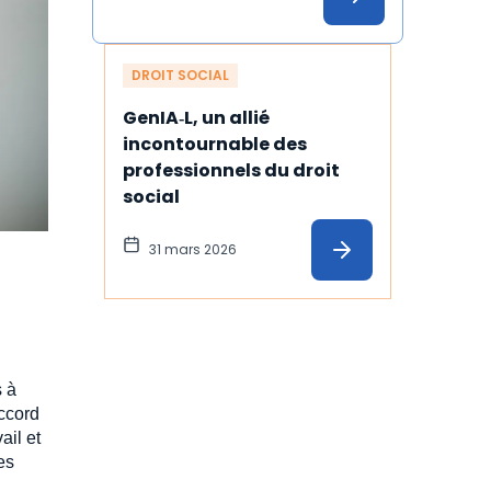
illustration
DROIT SOCIAL
GenIA‑L, un allié 
incontournable des 
professionnels du droit 
social
31 mars 2026
s à
accord
ail et
es