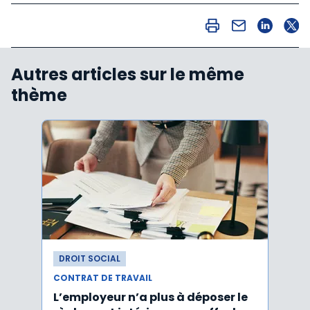
Autres articles sur le même
thème
DROIT SOCIAL
DROI
CONTRAT DE TRAVAIL
CONTR
L’employeur n’a plus à déposer le
Les e