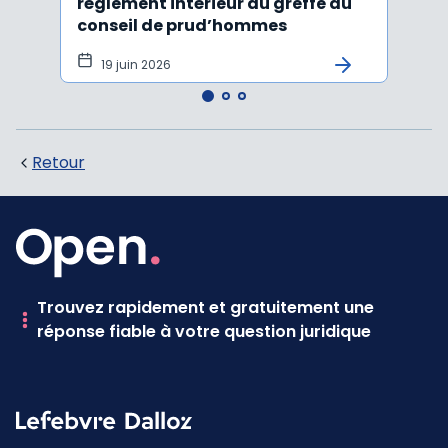
règlement intérieur au greffe du
justi
conseil de prud’hommes
harc
19 juin 2026
16 
Retour
Trouvez rapidement et gratuitement une
réponse fiable à votre question juridique