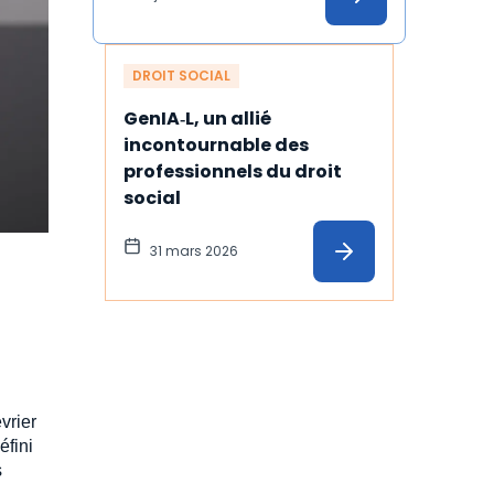
DROIT SOCIAL
GenIA‑L, un allié 
incontournable des 
professionnels du droit 
social
31 mars 2026
vrier
éfini
s