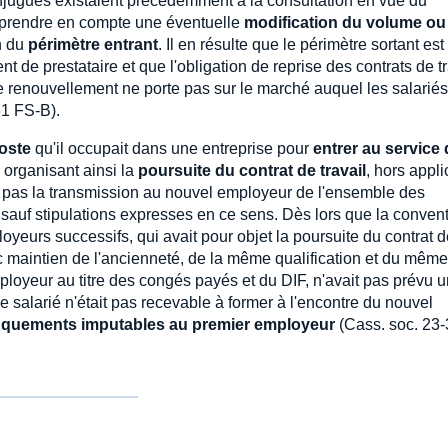
onjugués existaient précédemment à la consultation en vue du
de prendre en compte une éventuelle
modification du volume ou
n du
périmètre entrant
. Il en résulte que le périmètre sortant est
 de prestataire et que l'obligation de reprise des contrats de tr
e renouvellement ne porte pas sur le marché auquel les salariés
81 FS-B).
poste
qu'il occupait dans une entreprise pour
entrer au service
, organisant ainsi la
poursuite du contrat de travail
, hors appli
te pas la transmission au nouvel employeur de l'ensemble des
 sauf stipulations expresses en ce sens. Dès lors que la conven
ployeurs successifs, qui avait pour objet la poursuite du contrat 
ec maintien de l'ancienneté, de la même qualification et du même
ployeur au titre des congés payés et du DIF, n'avait pas prévu 
le salarié n'était pas recevable à former à l'encontre du nouvel
quements imputables au premier employeur
(Cass. soc. 23-