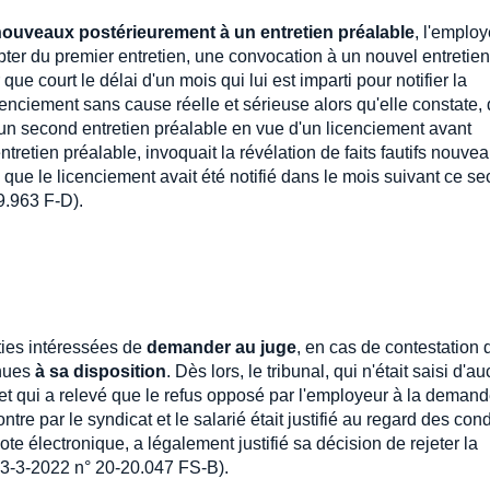
s nouveaux postérieurement à un entretien préalable
, l'emplo
pter du premier entretien, une convocation à un nouvel entretien
que court le délai d'un mois qui lui est imparti pour notifier la
cenciement sans cause réelle et sérieuse alors qu'elle constate,
 un second entretien préalable en vue d'un licenciement avant
ntretien préalable, invoquait la révélation de faits fautifs nouve
, que le licenciement avait été notifié dans le mois suivant ce s
9.963 F-D).
rties intéressées de
demander au juge
, en cas de contestation 
enues
à sa disposition
. Dès lors, le tribunal, qui n'était saisi d'a
et qui a relevé que le refus opposé par l'employeur à la deman
re par le syndicat et le salarié était justifié au regard des cond
te électronique, a légalement justifié sa décision de rejeter la
23-3-2022 n° 20-20.047 FS-B).