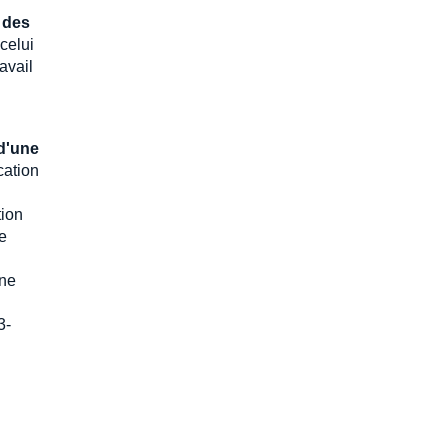
 des
 celui
avail
 d'une
cation
tion
de
une
3-