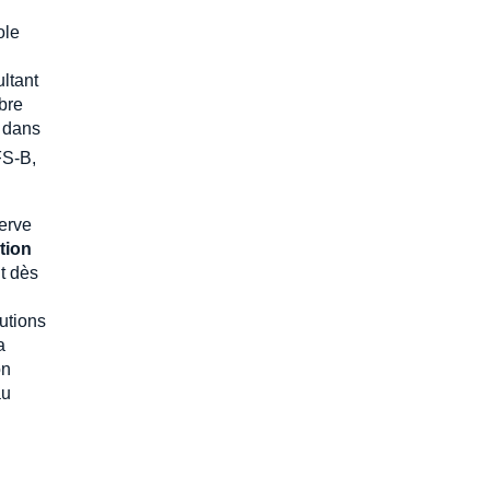
ole
ltant
mbre
, dans
FS-B,
serve
tion
t dès
butions
a
on
au