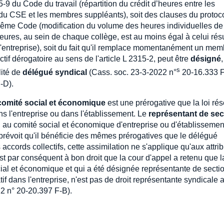
15-9 du Code du travail (répartition du crédit d’heures entre les
 du CSE et les membres suppléants), soit des clauses du protoc
u même Code (modification du volume des heures individuelles de
eures, au sein de chaque collège, est au moins égal à celui résu
e l'entreprise), soit du fait qu'il remplace momentanément un me
ectif dérogatoire au sens de l'article L 2315-2, peut être
désigné
s
lité de
délégué syndical
(Cass. soc. 23-3-2022 n°
20-16.333 
-D).
comité social et économique
est une prérogative que la loi ré
ns l'entreprise ou dans l'établissement. Le
représentant de sec
l au comité social et économique d'entreprise ou d'établissemen
il prévoit qu'il bénéficie des mêmes prérogatives que le délégué
accords collectifs, cette assimilation ne s'applique qu'aux attri
est par conséquent à bon droit que la cour d'appel a retenu que l
ial et économique et qui a été désignée représentante de secti
if dans l'entreprise, n'est pas de droit représentante syndicale 
2 n° 20-20.397 F-B).