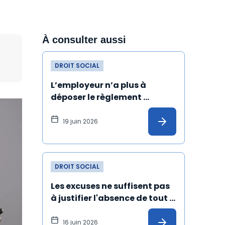
À consulter aussi
DROIT SOCIAL
L’employeur n’a plus à 
déposer le règlement 
intérieur au greffe du conseil 
de prud’hommes
19 juin 2026
DROIT SOCIAL
Les excuses ne suffisent pas 
à justifier l'absence de tout 
harcèlement sexuel
16 juin 2026