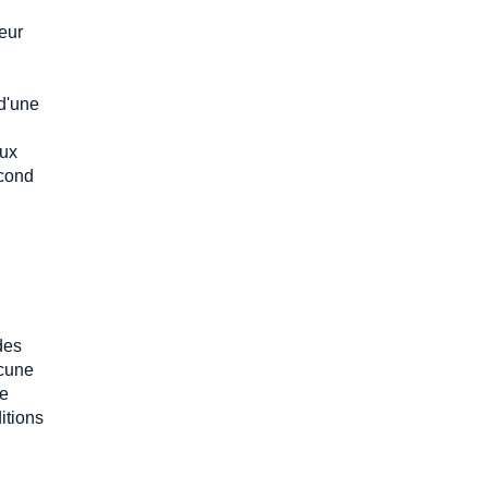
yeur
 d'une
aux
econd
des
ucune
de
itions