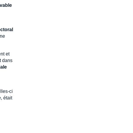
vable
ctoral
 ne
nt et
t dans
iale
lles-ci
, était