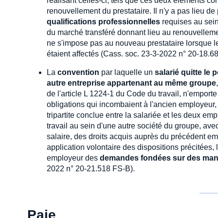
réalisant celles-ci, tels que ces deux éléments c
renouvellement du prestataire. Il n'y a pas lieu 
qualifications professionnelles
requises au sei
du marché transféré donnant lieu au renouvellement
ne s'impose pas au nouveau prestataire lorsque l
étaient affectés (Cass. soc. 23-3-2022 n° 20-18.6
La
convention
par laquelle un
salarié quitte le 
autre entreprise appartenant au même groupe
de l'article L 1224-1 du Code du travail, n'empor
obligations qui incombaient à l'ancien employeur,
tripartite conclue entre la salariée et les deux em
travail au sein d'une autre société du groupe, av
salaire, des droits acquis auprès du précédent em
application volontaire des dispositions précitées, 
employeur des
demandes fondées sur des man
2022 n° 20-21.518 FS-B).
Paie