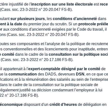
ère injustifié de l'
inscription sur une liste électorale
est
rece
ion (Cass. soc. 23-3-2022 n° 20-20.047 FS-B).
oulant
sur plusieurs jours
, les
conditions d'ancienneté
dans
ent à la date
du premier jour du scrutin. Si un
protocole prééle
er
aux conditions d'ancienneté exigées par le Code du travail, il
tions (Cass. soc. 23-3-2022 n° 20-20.047 FS-B).
toutes ses composantes et l'analyse de la politique de recruteme
es conventionnelles et des licenciements pour inaptitude, entren
e comité
dans le cadre de la
consultation sur la politique soc
loi (Cass. soc. 23-3-2022 n° 20-17.186 FS-B).
l appartenait à l'
expert-comptable désigné par le comité
de
ue la
communication
des DADS, devenues
DSN
, en ce que ce
fications et à la rémunération des salariés au sein de l'entreprise
ans le cadre de la consultation sur la politique sociale de
 a légalement justifié sa décision condamnant l’employeur à lui
22 n° 20-17.186 FS-B).
t économique
disposant d'un
crédit d'heures
de délégation en