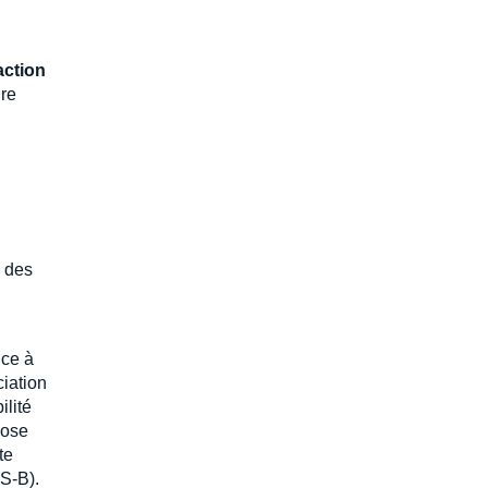
action
ure
 des
nce à
ciation
ilité
pose
te
S-B).