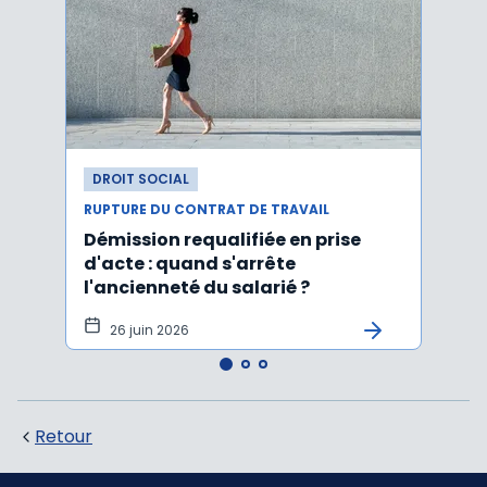
DROIT SOCIAL
DROI
RUPTURE DU CONTRAT DE TRAVAIL
RUPTU
Démission requalifiée en prise
Délai
d'acte : quand s'arrête
en c
l'ancienneté du salarié ?
fond
illus
26 juin 2026
21
Retour