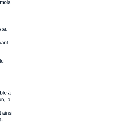
 mois
é au
yant
du
able à
n, la
 ainsi
3-