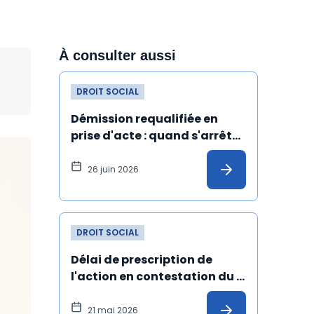
À consulter aussi
DROIT SOCIAL
Démission requalifiée en 
prise d'acte : quand s'arrête 
l'ancienneté du salarié ?
26 juin 2026
DROIT SOCIAL
Délai de prescription de 
l'action en contestation du 
licenciement fondée sur un 
harcèlement moral : 
21 mai 2026