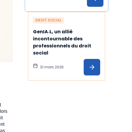
illustration
DROIT SOCIAL
GenIA‑L, un allié 
incontournable des 
professionnels du droit 
social
31 mars 2026
t
lors
it
ent
pas