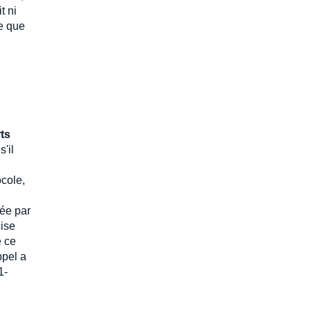
t ni
re que
ts
'il
ocole,
tée par
cise
e ce
ppel a
1-