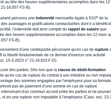
é au titre des heures supplémentaires accomplies dans les 12
° 21-16.057 FS-B).
e
 salarié percevra une
indemnité
mensuelle égale à 5/10
de la
 avantages et gratifications contractuelles dont il a bénéfici
ciété, l'indemnité doit tenir compte du
rappel de salaire
que
itre des heures supplémentaires accomplies dans les 12 mois a
6.057 FS-B).
e versement d'une contrepartie pécuniaire qu'en cas de
rupture
 la liberté fondamentale de ce dernier d'exercer une activité
soc. 15-3-2023 n° 21-16.810 F-D).
cune des parties. Dès lors que la
clause de dédit-formation
le qu'en cas de rupture du contrat à son initiative ou non imput
rcentage des sommes engagées par l'employeur pour sa formatio
 prévoit pas de paiement d'une somme en cas de rupture
re intervenant d'un commun accord entre les parties et ne pouvant
rié, ni en une rupture non imputable à l'employeur (Cass. soc. 15-