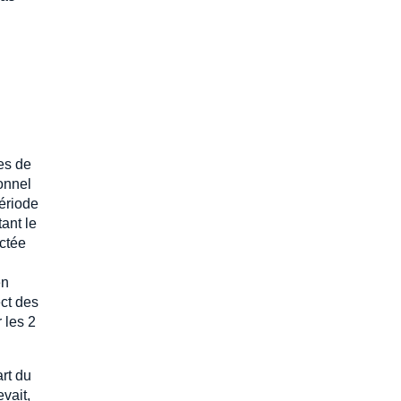
es de
onnel
période
ant le
ectée
en
ct des
 les 2
art du
evait,