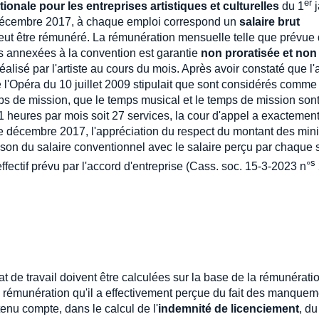
er
ionale pour les entreprises artistiques et culturelles
du 1
j
 décembre 2017, à chaque emploi correspond un
salaire brut
eut être rémunéré. La rémunération mensuelle telle que prévue
illes annexées à la convention est garantie
non proratisée et non
éalisé par l'artiste au cours du mois. Après avoir constaté que l
 l'Opéra du 10 juillet 2009 stipulait que sont considérés comme
emps de mission, que le temps musical et le temps de mission son
heures par mois soit 27 services, la cour d'appel a exactemen
de décembre 2017, l'appréciation du respect du montant des mi
son du salaire conventionnel avec le salaire perçu par chaque 
s
effectif prévu par l'accord d'entreprise (Cass. soc. 15-3-2023 n°
t de travail doivent être calculées sur la base de la rémunérati
 la rémunération qu'il a effectivement perçue du fait des manque
tenu compte, dans le calcul de l'
indemnité de licenciement
, du