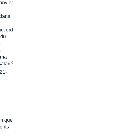
anvier
 dans
'accord
 du
t
t
nima
salarié
21-
on que
ments