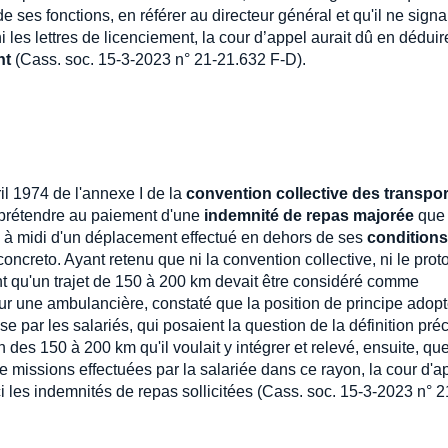
ses fonctions, en référer au directeur général et qu'il ne signai
ni les lettres de licenciement, la cour d’appel aurait dû en dédui
nt
(Cass. soc. 15-3-2023 n° 21-21.632 F-D).
ril 1974 de l'annexe I de la
convention collective des transpor
ut prétendre au paiement d'une
indemnité de repas majorée
que s
ard à midi d'un déplacement effectué en dehors de ses
conditions
concreto. Ayant retenu que ni la convention collective, ni le prot
ient qu'un trajet de 150 à 200 km devait être considéré comme
our une ambulancière, constaté que la position de principe adop
e par les salariés, qui posaient la question de la définition pré
n des 150 à 200 km qu'il voulait y intégrer et relevé, ensuite, qu
e missions effectuées par la salariée dans ce rayon, la cour d'a
-ci les indemnités de repas sollicitées (Cass. soc. 15-3-2023 n° 2