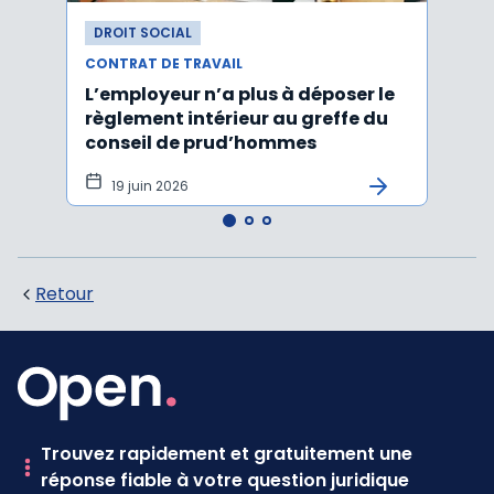
DROIT SOCIAL
DROI
CONTRAT DE TRAVAIL
CONTR
L’employeur n’a plus à déposer le
Les e
règlement intérieur au greffe du
justi
conseil de prud’hommes
harc
19 juin 2026
16 
Retour
Trouvez rapidement et gratuitement une
réponse fiable à votre question juridique