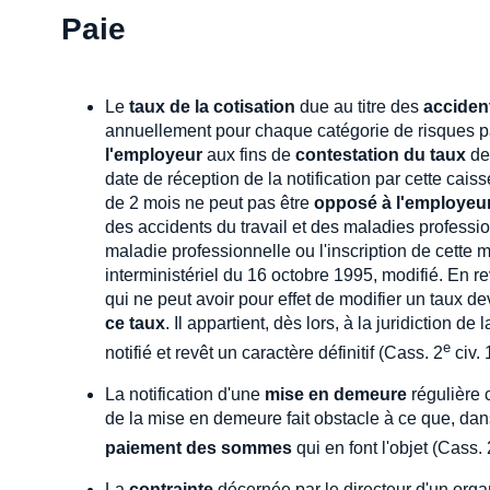
Paie
Le
taux de la cotisation
due au titre des
accident
annuellement pour chaque catégorie de risques par
l'employeur
aux fins de
contestation du taux
de 
date de réception de la notification par cette caiss
de 2 mois ne peut pas être
opposé à l'employeu
des accidents du travail et des maladies professi
maladie professionnelle ou l'inscription de cette ma
interministériel du 16 octobre 1995, modifié. En 
qui ne peut avoir pour effet de modifier un taux de
ce taux
. Il appartient, dès lors, à la juridiction de
e
notifié et revêt un caractère définitif (Cass. 2
civ.
La notification d'une
mise en demeure
régulière 
de la mise en demeure fait obstacle à ce que, da
paiement des sommes
qui en font l'objet (Cass. 
La
contrainte
décernée par le directeur d'un orga