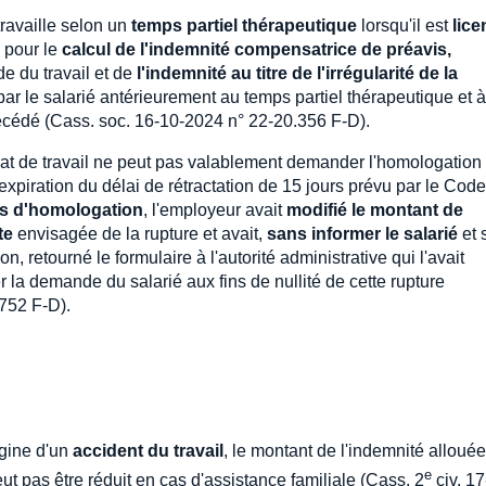
travaille selon un
temps partiel thérapeutique
lorsqu'il est
lice
n pour le
calcul de l'indemnité compensatrice de préavis,
de du travail et de
l'indemnité au titre de l'irrégularité de la
 par le salarié antérieurement au temps partiel thérapeutique et à 
précédé (Cass. soc. 16-10-2024 n° 22-20.356 F-D).
at de travail ne peut pas valablement demander l'homologation
l'expiration du délai de rétractation de 15 jours prévu par le Cod
us d'homologation
, l'employeur avait
modifié le montant de
te
envisagée de la rupture et avait,
sans informer le salarié
et 
on, retourné le formulaire à l'autorité administrative qui l'avait
 la demande du salarié aux fins de nullité de cette rupture
752 F-D).
igine d'un
accident du travail
, le montant de l'indemnité alloué
e
ut pas être réduit en cas d'assistance familiale (Cass. 2
civ. 17