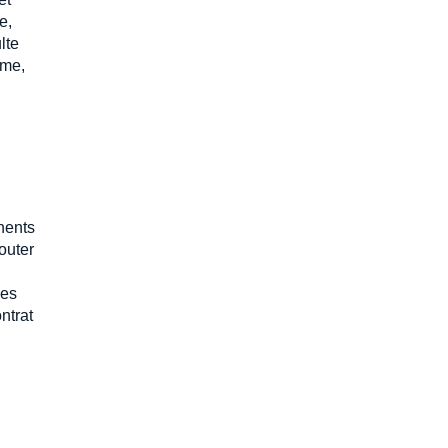
e,
ulte
ême,
anents
outer
les
ntrat