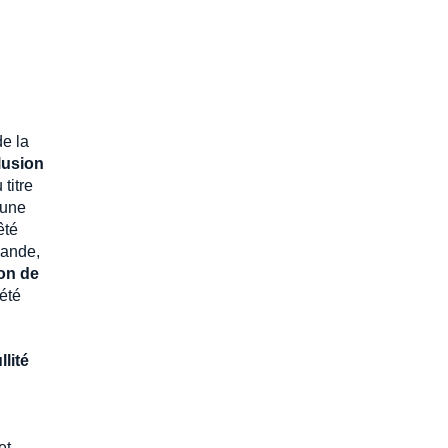
de la
lusion
titre
'une
êté
mande,
ion de
 été
llité
et