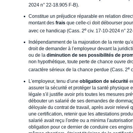
2024 n° 22-18.905 F-B).
Constitue un préjudice réparable en relation direct
montant des
frais
que celle-ci doit débourser pou
e
avec ce handicap (Cass. 2
civ. 17-10-2024 n° 22
Indépendamment de la majoration de la rente qu'el
droit de demander à l'employeur devant la juridict
ou de la
diminution de ses possibilités de pro
non hypothétique, toute perte de chance ouvre dro
e
caractère sérieux de la chance perdue (Cass. 2
c
L'employeur, tenu d'une
obligation de sécurité
en
assurer la sécurité et protéger la santé physique e
légale s'il justifie avoir pris toutes les mesures p
débouter un salarié de ses demandes de dommages-i
déloyale du contrat de travail, après avoir relevé
une certification, retenir que les attestations pr
salarié avait reçu I'ordre ou a minima I'autorisat
obligation pour ce dernier de conduire ces engins a