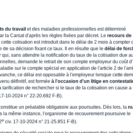
s du travail
et des maladies professionnelles est déterminé
 la Carsat d'après les règles fixées par décret. Le
recours de
cette cotisation est introduit dans le délai de 2 mois à compter 
e de sa décision fixant ce taux. Il en résulte que le
délai de forc
r
qui, sans attendre la notification du taux de la cotisation due au 
onnelles, demande le retrait de son compte employeur du coût d
ladie sur le compte spécial en application de l'article 2 de l'arr
revanche, ce délai est opposable à l'employeur lorsque cette de
venu définitif, est formée
à l'occasion d'un litige en contestat
 la tarification de rechercher si le taux de la cotisation en cause a
 17-10-2024 n° 22-20.692 F-B).
constitue un préalable obligatoire aux poursuites. Dès lors, la
nu
ns la même instance, l'organisme de recouvrement poursuive le
e
2
civ. 17-10-2024 n° 21-25.851 F-B).
nisme de sécurité sociale pour le recouvrement des cotisations 