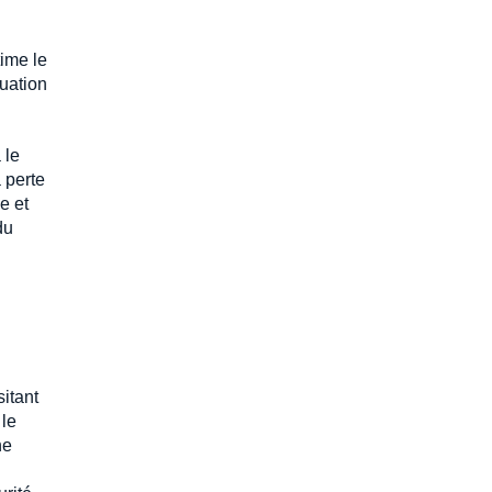
time le
quation
 le
 perte
e et
du
itant
 le
ne