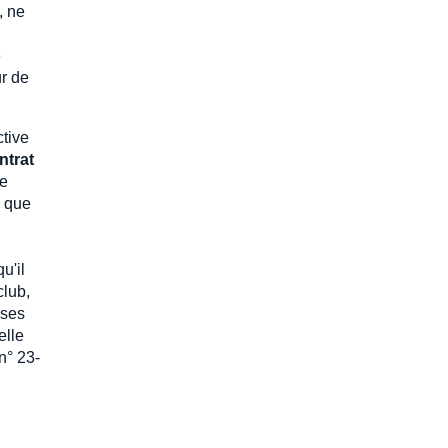
, ne
e
ur de
ctive
ntrat
de
e que
u'il
club,
 ses
elle
n° 23-