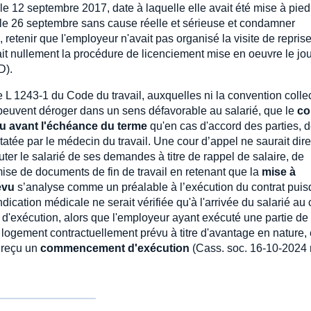
 le 12 septembre 2017, date à laquelle elle avait été mise à pied
 le 26 septembre sans cause réelle et sérieuse et condamner
 retenir que l'employeur n'avait pas organisé la visite de repris
ait nullement la procédure de licenciement mise en oeuvre le jo
D).
cle L 1243-1 du Code du travail, auxquelles ni la convention colle
e peuvent déroger dans un sens défavorable au salarié, que le
co
 avant l'échéance du terme
qu'en cas d'accord des parties, 
tatée par le médecin du travail. Une cour d’appel ne saurait dir
ter le salarié de ses demandes à titre de rappel de salaire, de
ise de documents de fin de travail en retenant que la
mise à
évu
s’analyse comme un préalable à l’exécution du contrat puisq
dication médicale ne serait vérifiée qu'à l'arrivée du salarié au 
 d'exécution, alors que l'employeur ayant exécuté une partie de
u logement contractuellement prévu à titre d'avantage en nature, 
t reçu un
commencement d'exécution
(Cass. soc. 16-10-2024 