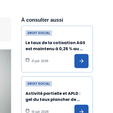
À consulter aussi
DROIT SOCIAL
Le taux de la cotisation AGS 
est maintenu à 0,25 % au 
1er juillet 2026
21 juil. 2026
DROIT SOCIAL
Activité partielle et APLD : 
gel du taux plancher de 
l’allocation versée à 
l'employeur
10 juil. 2026