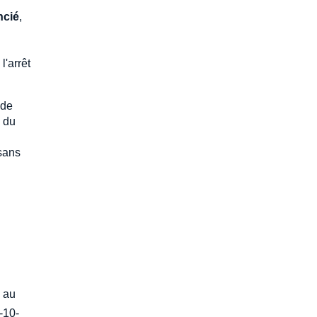
ncié
,
l'arrêt
 de
e du
sans
e au
-10-