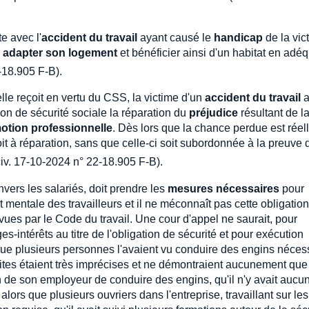
e avec l'
accident du travail
ayant causé le
handicap
de la vic
r
adapter son logement
et bénéficier ainsi d'un habitat en adé
-18.905 F-B).
le reçoit en vertu du CSS, la victime d'un
accident du travail
a
ion de sécurité sociale la réparation du
préjudice
résultant de la
motion professionnelle
. Dès lors que la chance perdue est réell
it à réparation, sans que celle-ci soit subordonnée à la preuve 
iv. 17-10-2024 n° 22-18.905 F-B).
vers les salariés, doit prendre les
mesures nécessaires
pour
t mentale des travailleurs et il ne méconnaît pas cette obligation
révues par le Code du travail. Une cour d'appel ne saurait, pour
ntérêts au titre de l'obligation de sécurité et pour exécution
 que plusieurs personnes l'avaient vu conduire des engins nécess
oduites étaient très imprécises et ne démontraient aucunement que
ion de son employeur de conduire des engins, qu'il n'y avait aucu
lors que plusieurs ouvriers dans l'entreprise, travaillant sur les