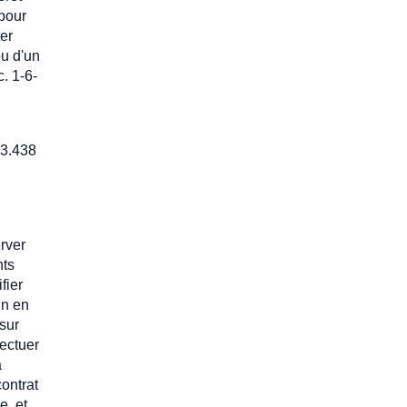
 pour
ter
ou d'un
. 1-6-
23.438
erver
nts
fier
in en
 sur
fectuer
a
contrat
e, et