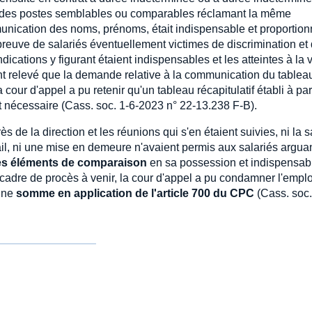
ur des postes semblables ou comparables réclamant la même
mmunication des noms, prénoms, était indispensable et proportio
a preuve de salariés éventuellement victimes de discrimination et
ications y figurant étaient indispensables et les atteintes à la 
nt relevé que la demande relative à la communication du tablea
 cour d'appel a pu retenir qu'un tableau récapitulatif établi à par
 nécessaire (Cass. soc. 1-6-2023 n° 22-13.238 F-B).
s de la direction et les réunions qui s'en étaient suivies, ni la s
ail, ni une mise en demeure n'avaient permis aux salariés argua
les éléments de comparaison
en sa possession et indispensab
 le cadre de procès à venir, la cour d'appel a pu condamner l'empl
aine
somme en application de l'article 700 du CPC
(Cass. soc.