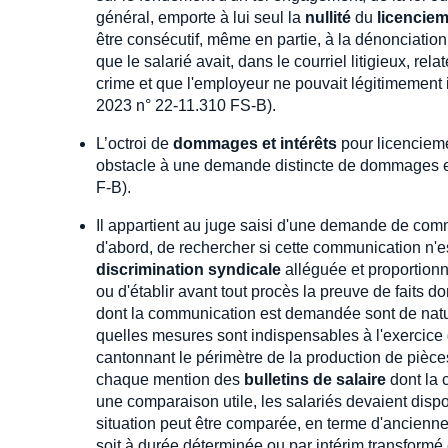
général, emporte à lui seul la
nullité
du
licencie
être consécutif, même en partie, à la dénonciation
que le salarié avait, dans le courriel litigieux, rel
crime et que l'employeur ne pouvait légitimement i
2023 n° 22-11.310 FS-B).
L’octroi de
dommages et intérêts
pour licencieme
obstacle à une demande distincte de dommages et
F-B).
Il appartient au juge saisi d'une demande de com
d'abord, de rechercher si cette communication n'es
discrimination syndicale
alléguée et proportionné
ou d'établir avant tout procès la preuve de faits do
dont la communication est demandée sont de nature 
quelles mesures sont indispensables à l'exercice 
cantonnant le périmètre de la production de pièces 
chaque mention des
bulletins de salaire
dont la 
une comparaison utile, les salariés devaient dispo
situation peut être comparée, en terme d'ancienneté
soit à durée déterminée ou par intérim transformé