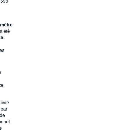
.393
imètre
t été
clu
ues
e
ce
uivie
 par
 de
onnel
e