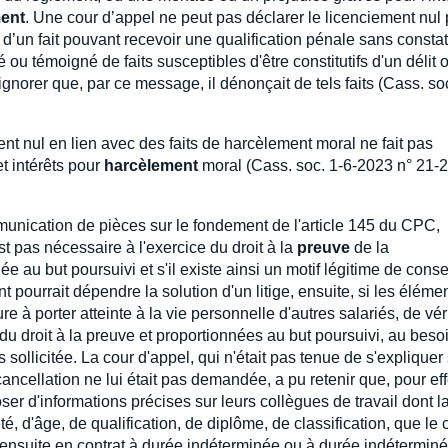
ment
. Une cour d’appel ne peut pas déclarer le licenciement nul
 d’un fait pouvant recevoir une qualification pénale sans consta
até ou témoigné de faits susceptibles d'être constitutifs d'un délit 
gnorer que, par ce message, il dénonçait de tels faits (Cass. soc
nt nul en lien avec des faits de harcèlement moral ne fait pas
 intérêts pour
harcèlement
moral (Cass. soc. 1-6-2023 n° 21-
munication de pièces sur le fondement de l'article 145 du CPC,
t pas nécessaire à l'exercice du droit à la
preuve
de la
e au but poursuivi et s'il existe ainsi un motif légitime de cons
nt pourrait dépendre la solution d'un litige, ensuite, si les éléme
à porter atteinte à la vie personnelle d'autres salariés, de véri
du droit à la preuve et proportionnées au but poursuivi, au beso
sollicitée. La cour d'appel, qui n'était pas tenue de s'expliquer
cancellation ne lui était pas demandée, a pu retenir que, pour ef
ser d'informations précises sur leurs collègues de travail dont l
, d'âge, de qualification, de diplôme, de classification, que le 
 ensuite en contrat à durée indéterminée ou à durée indéterminé