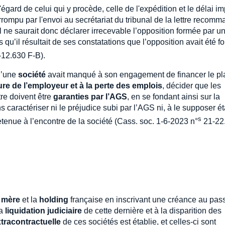
'égard de celui qui y procède, celle de l'expédition et le délai im
rrompu par l'envoi au secrétariat du tribunal de la lettre recom
l ne saurait donc déclarer irrecevable l’opposition formée par u
rs qu’il résultait de ses constatations que l’opposition avait été 
-12.630 F-B).
qu’une
société
avait manqué à son engagement de financer le pl
ure de l’employeur et à la perte des emplois
, décider que les
tre doivent être
garanties par l’AGS
, en se fondant ainsi sur la
s caractériser ni le préjudice subi par l’AGS ni, à le supposer ét
s
 retenue à l’encontre de la société (Cass. soc. 1-6-2023 n°
21-22
 mère
et la
holding
française en inscrivant une créance au pass
la
liquidation judiciaire
de cette dernière et à la disparition des
xtracontractuelle
de ces sociétés est établie, et celles-ci sont