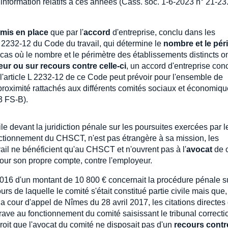
information relatifs à ces années (Cass. soc. 1-6-2023 n° 21-23
mis en place
que par l'
accord
d'entreprise, conclu dans les
L 2232-12 du Code du travail, qui détermine le
nombre et le pér
e cas où le nombre et le périmètre des établissements distincts on
eur ou sur recours contre celle-ci
, un accord d'entreprise con
l'article L 2232-12 de ce Code peut prévoir pour l'ensemble de
 proximité rattachés aux différents comités sociaux et économiq
3 FS-B).
vile devant la juridiction pénale sur les poursuites exercées par l
ctionnement du CHSCT, n'est pas étrangère à sa mission, les
vail ne bénéficient qu'au CHSCT et n'ouvrent pas à l'
avocat
de 
pour son propre compte, contre l'employeur.
2016 d'un montant de 10 800 € concernait la procédure pénale s
rs de laquelle le comité s'était constitué partie civile mais que,
a cour d'appel de Nîmes du 28 avril 2017, les citations directes
trave au fonctionnement du comité saisissant le tribunal correcti
roit que l'avocat du comité ne disposait pas d'un
recours contr