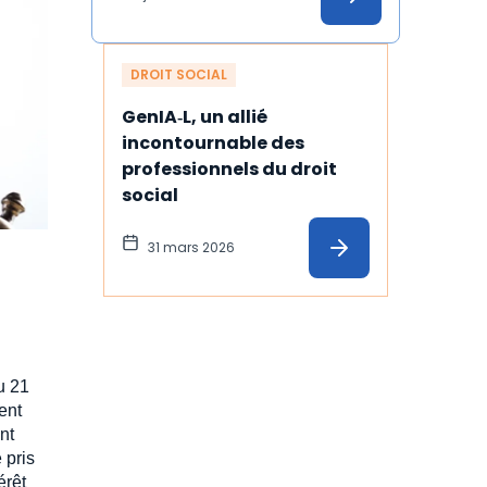
temps
DROIT SOCIAL
GenIA‑L, un allié 
incontournable des 
professionnels du droit 
social
31 mars 2026
u 21
ient
nt
 pris
érêt