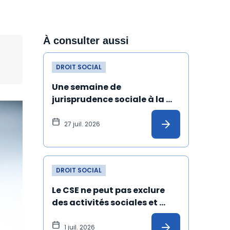
À consulter aussi
DROIT SOCIAL
Une semaine de 
jurisprudence sociale à la 
Cour de cassation
27 juil. 2026
DROIT SOCIAL
Le CSE ne peut pas exclure 
des activités sociales et 
culturelles les salariés 
absents depuis un certain 
1 juil. 2026