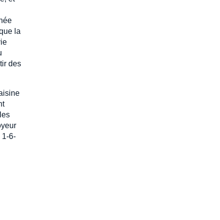
nnée
 que la
vie
u
tir des
aisine
nt
les
oyeur
 1-6-