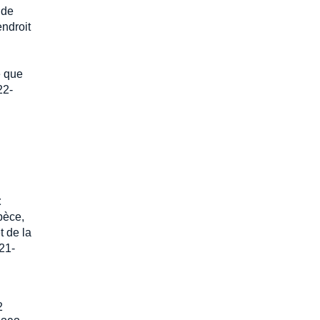
 de
endroit
te que
22-
t
spèce,
t de la
21-
2