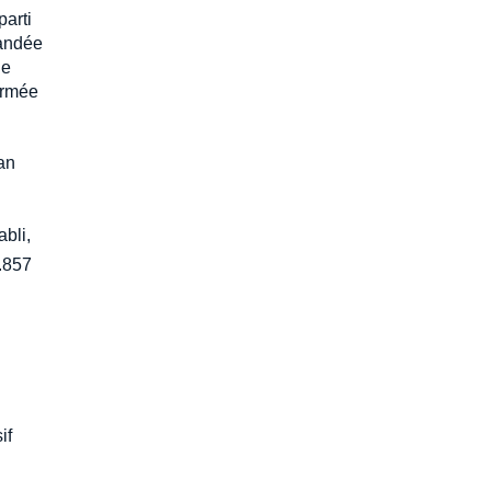
parti
mandée
ne
formée
an
abli,
.857
if