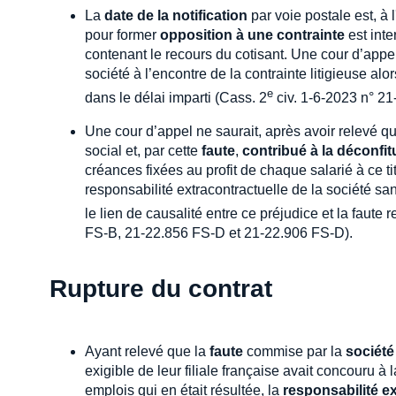
La
date de la notification
par voie postale est, à l
pour former
opposition à une contrainte
est inte
contenant le recours du cotisant. Une cour d’appe
société à l’encontre de la contrainte litigieuse alo
e
dans le délai imparti (Cass. 2
civ. 1-6-2023 n° 21
Une cour d’appel ne saurait, après avoir relevé 
social et, par cette
faute
,
contribué à la déconfit
créances fixées au profit de chaque salarié à ce ti
responsabilité extracontractuelle de la société san
le lien de causalité entre ce préjudice et la faute
FS-B, 21-22.856 FS-D et 21-22.906 FS-D).
Rupture du contrat
Ayant relevé que la
faute
commise par la
société
exigible de leur filiale française avait concouru à 
emplois qui en était résultée, la
responsabilité e