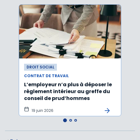
DROIT SOCIAL
DROI
CONTRAT DE TRAVAIL
CONTR
L’employeur n’a plus à déposer le
Les e
règlement intérieur au greffe du
justi
conseil de prud’hommes
harc
19 juin 2026
16 