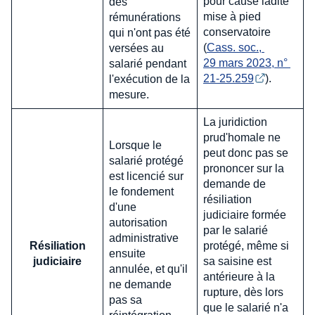
pour cause ladite
des
mise à pied
rémunérations
conservatoire
qui n'ont pas été
(
Cass. soc., 
versées au
29 mars 2023, n° 
salarié pendant
21-25.259
).
l'exécution de la
mesure.
La juridiction
prud'homale ne
Lorsque le
peut donc pas se
salarié protégé
prononcer sur la
est licencié sur
demande de
le fondement
résiliation
d'une
judiciaire formée
autorisation
par le salarié
administrative
Résiliation
protégé, même si
ensuite
judiciaire
sa saisine est
annulée, et qu'il
antérieure à la
ne demande
rupture, dès lors
pas sa
que le salarié n'a