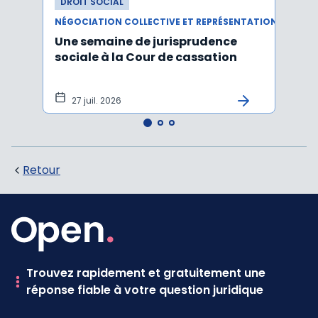
DROIT SOCIAL
DROI
NÉGOCIATION COLLECTIVE ET REPRÉSENTATION DU PERSONNEL
Une semaine de jurisprudence
Le CS
sociale à la Cour de cassation
activ
sala
tem
27 juil. 2026
1 j
Retour
Trouvez rapidement et gratuitement une
réponse fiable à votre question juridique