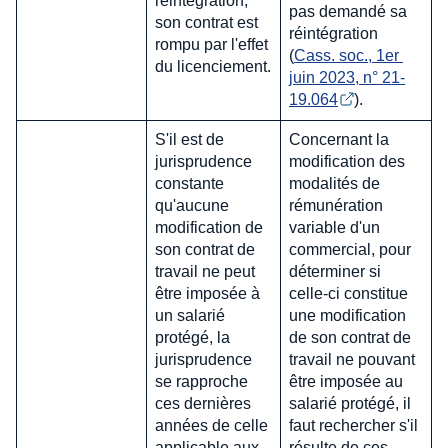
réintégration,
pas demandé sa
son contrat est
réintégration
rompu par l'effet
(
Cass. soc., 1er 
du licenciement.
juin 2023, n° 21-
19.064
).
S'il est de
Concernant la
jurisprudence
modification des
constante
modalités de
qu'aucune
rémunération
modification de
variable d'un
son contrat de
commercial, pour
travail ne peut
déterminer si
être imposée à
celle-ci constitue
un salarié
une modification
protégé, la
de son contrat de
jurisprudence
travail ne pouvant
se rapproche
être imposée au
ces dernières
salarié protégé, il
années de celle
faut rechercher s'il
applicable aux
résulte de ces