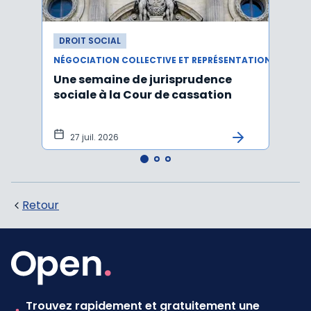
DROIT SOCIAL
DROI
NÉGOCIATION COLLECTIVE ET REPRÉSENTATION DU PERSONNEL
Une semaine de jurisprudence
Le CS
sociale à la Cour de cassation
activ
sala
tem
27 juil. 2026
1 j
Retour
Trouvez rapidement et gratuitement une