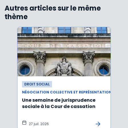
Autres articles sur le même
thème
DROIT SOCIAL
DROI
NÉGOCIATION COLLECTIVE ET REPRÉSENTATION DU PERSONNEL
Une semaine de jurisprudence
Le CS
sociale à la Cour de cassation
activ
sala
tem
27 juil. 2026
1 j