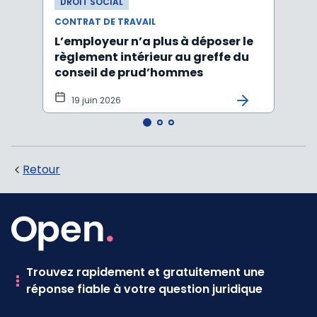
DROIT SOCIAL
DROI
CONTRAT DE TRAVAIL
CONTR
L’employeur n’a plus à déposer le
Les e
règlement intérieur au greffe du
justi
conseil de prud’hommes
harc
19 juin 2026
16 
Retour
Trouvez rapidement et gratuitement une
réponse fiable à votre question juridique