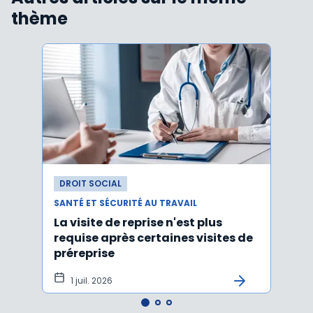
thème
DROIT SOCIAL
DROI
SANTÉ ET SÉCURITÉ AU TRAVAIL
SANTÉ
La visite de reprise n'est plus
Une 
requise après certaines visites de
socia
préreprise
1 juil. 2026
23 