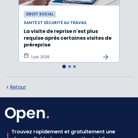
DROIT SOCIAL
DROI
SANTÉ ET SÉCURITÉ AU TRAVAIL
SANTÉ
La visite de reprise n'est plus
Une 
requise après certaines visites de
socia
préreprise
1 juil. 2026
23 
Retour
Trouvez rapidement et gratuitement une