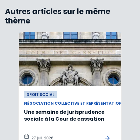
Autres articles sur le même
thème
DROIT SOCIAL
DROI
NÉGOCIATION COLLECTIVE ET REPRÉSENTATION DU PERSONNEL
Une semaine de jurisprudence
Le CS
sociale à la Cour de cassation
activ
sala
tem
27 juil. 2026
1 j