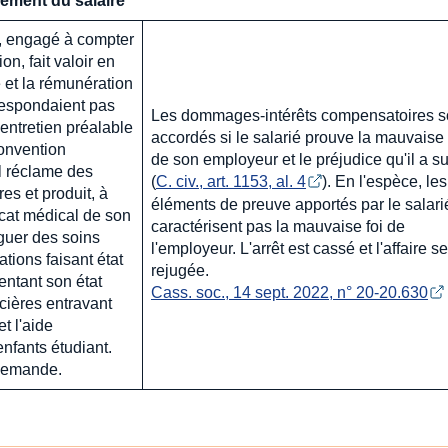
ement du salaire
, engagé à compter
on, fait valoir en
é et la rémunération
rrespondaient pas
Les dommages-intérêts compensatoires s
entretien préalable
accordés si le salarié prouve la mauvaise 
onvention
de son employeur et le préjudice qu'il a s
Il réclame des
(
C. civ., art. 1153, al. 4
). En l'espèce, le
s et produit, à
éléments de preuve apportés par le salari
icat médical de son
caractérisent pas la mauvaise foi de
iguer des soins
l'employeur. L'arrêt est cassé et l'affaire s
ations faisant état
rejugée.
entant son état
Cass. soc., 14 sept. 2022, n° 20-20.630
ancières entravant
et l'aide
nfants étudiant.
 demande.