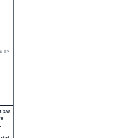
eu de
t pas
re
,
s