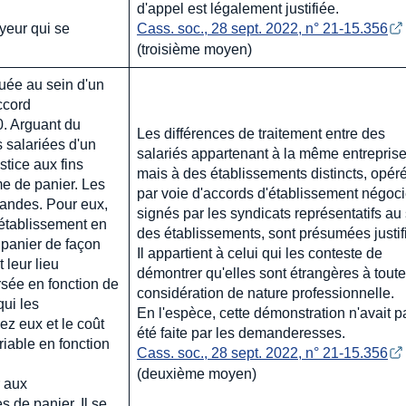
d'appel est légalement justifiée.
yeur qui se
Cass. soc., 28 sept. 2022, n° 21-15.356
(troisième moyen)
tuée au sein d'un
ccord
0. Arguant du
Les différences de traitement entre des
s salariées d'un
salariés appartenant à la même entrepris
stice aux fins
mais à des établissements distincts, opér
me de panier. Les
par voie d'accords d'établissement négoci
mandes. Pour eux,
signés par les syndicats représentatifs au
l'établissement en
des établissements, sont présumées justif
 panier de façon
Il appartient à celui qui les conteste de
t leur lieu
démontrer qu'elles sont étrangères à toute
ersée en fonction de
considération de nature professionnelle.
qui les
En l'espèce, cette démonstration n'avait p
ez eux et le coût
été faite par les demanderesses.
riable en fonction
Cass. soc., 28 sept. 2022, n° 21-15.356
(deuxième moyen)
 aux
 de panier. Il se