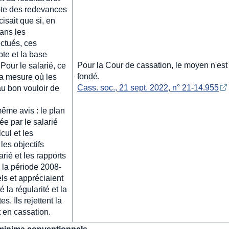
pte des redevances
isait que si, en
ans les
ectués, ces
pte et la base
Pour la Cour de cassation, le moyen n'est
 Pour le salarié, ce
fondé.
 la mesure où les
Cass. soc., 21 sept. 2022, n° 21-14.955
au bon vouloir de
ême avis : le plan
e par le salarié
cul et les
 les objectifs
arié et les rapports
la période 2008-
ls et appréciaient
 la régularité et la
s. Ils rejettent la
 en cassation.