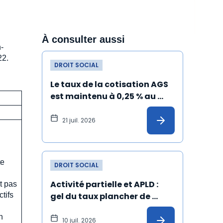
À consulter aussi
n-
22.
DROIT SOCIAL
Le taux de la cotisation AGS 
est maintenu à 0,25 % au 
1er juillet 2026
21 juil. 2026
te
DROIT SOCIAL
Activité partielle et APLD : 
t pas
ctifs
gel du taux plancher de 
l’allocation versée à 
n
l'employeur
10 juil. 2026