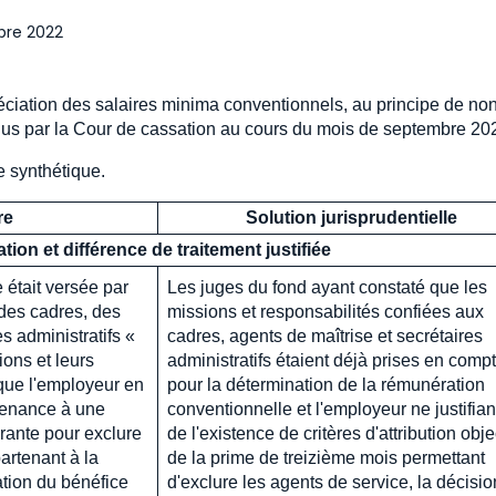
bre 2022
préciation des salaires minima conventionnels, au principe de no
endus par la Cour de cassation au cours du mois de septembre 20
e synthétique.
re
Solution jurisprudentielle
ion et différence de traitement justifiée
 était versée par
Les juges du fond ayant constaté que les
des cadres, des
missions et responsabilités confiées aux
s administratifs «
cadres, agents de maîtrise et secrétaires
ions et leurs
administratifs étaient déjà prises en comp
aque l'employeur en
pour la détermination de la rémunération
rtenance à une
conventionnelle et l'employeur ne justifian
érante pour exclure
de l'existence de critères d'attribution obje
artenant à la
de la prime de treizième mois permettant
ation du bénéfice
d'exclure les agents de service, la décisio