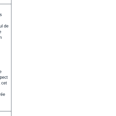
s
ul de
e
n
e
spect
 cet
rée