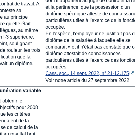
dont il appartient au juge de contrôler la ré
ontrat de travail. A
et la pertinence, que la possession d'un
conteste sa
diplôme spécifique atteste de connaissan
te au principe
particulières utiles à l'exercice de la fonct
ce qu'elle était
occupée.
collègues, au même
En l'espèce, l'employeur ne justifiait pas 
on I-3 supérieure.
diplôme de la salariée à laquelle elle se
int, soulignant
comparait » et il n'était pas constaté que 
e rouleur, les trois
diplôme attestait de connaissances
fication que la
particulières utiles à l'exercice des foncti
vait un diplôme.
occupées.
Cass. soc., 14 sept. 2022, n° 21-12.175
Voir notre article du 27 septembre 2022
nération variable
d'obtenir le
bjectifs pour 2008
ue les critères
endaient de la
se de calcul de la
 au résultat brut