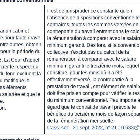
 minima conventionnels
Il est de jurisprudence constante qu'en
l'absence de dispositions conventionnelle
contraires, toutes les sommes versées en
ar un cabinet
contrepartie du travail entrent dans le calc
e pour faute grave,
la rémunération à comparer avec le salair
entre autres, obtenir
minimum garanti. Dès lors, si la conventio
 pour la période du
collective n'exclut pas du calcul de la
rémunération à comparer avec le salaire
. La Cour d'appel
minimum garanti le treizième mois, lequel
cier le respect du
constitue, pour les mois où il a été
u fond excluent la
effectivement versé, la contrepartie à la
u motif que le
prestation de travail, cet élément de salair
 des éléments
doit être pris en compte pour vérifier le re
 salariée et que le
du minimum conventionnel. Peu importe à
e.
égard que le contrat de travail prévoie le
on.
bénéfice du treizième mois de façon sépa
de la rémunération mensuelle.
Cass. soc., 21 sept. 2022, n° 21-10.633