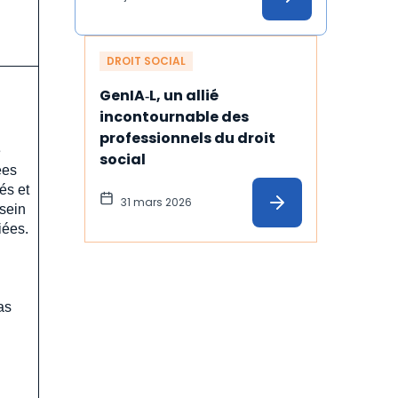
DROIT SOCIAL
GenIA‑L, un allié 
incontournable des 
professionnels du droit 
e
social
ées
és et
31 mars 2026
 sein
iées.
as