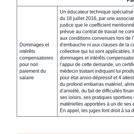
Pai
Un éducateur technique spécialisé
du 18 juillet 2016, par une associati
justice que le coefficient mentionn
prévue au contrat de travail ne co
aux conditions convenues lors de l'
Dommages et
d'embauche ni aux clauses de la c
intérêts
collective qui lui sont applicables. 
compensatoires
dommages et intérêts compensatoire
pour non
l'appui de cette demande, un certif
paiement du
médecin traitant indiquant lui prod
salaire
pour état anxio-dépressif et 4 attest
du profond embarras matériel, alim
d'anxiété, du fait de difficultés fin
ses loisirs, ses pratiques sportives 
matérielles apportées à un de ses e
En appel, les juges font droit à sa