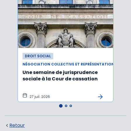
DROIT SOCIAL
DROI
NÉGOCIATION COLLECTIVE ET REPRÉSENTATION DU PERSONNEL
Une semaine de jurisprudence
Le CS
sociale à la Cour de cassation
activ
sala
tem
27 juil. 2026
1 j
Retour