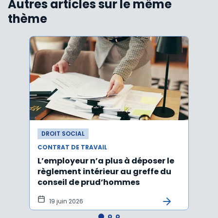
Autres articles sur le même
thème
DROIT SOCIAL
DROI
CONTRAT DE TRAVAIL
CONTR
L’employeur n’a plus à déposer le
Les e
règlement intérieur au greffe du
justi
conseil de prud’hommes
harc
19 juin 2026
16 