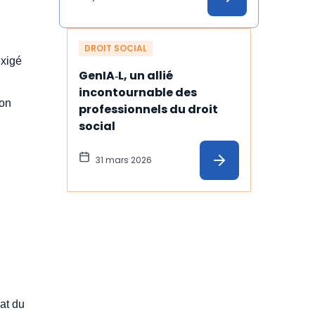
temps
DROIT SOCIAL
exigé
GenIA‑L, un allié 
incontournable des 
non
professionnels du droit 
social
31 mars 2026
cat du