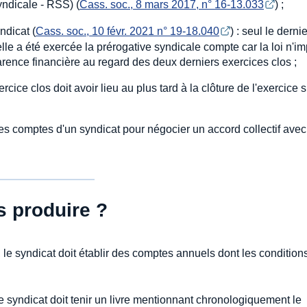
yndicale - RSS) (
Cass. soc., 8 mars 2017, n° 16-13.033
) ;
ndicat (
Cass. soc., 10 févr. 2021 n° 19-18.040
) : seul le derni
lle a été exercée la prérogative syndicale compte car la loi n'i
parence financière au regard des deux derniers exercices clos ;
ice clos doit avoir lieu au plus tard à la clôture de l'exercice 
es comptes d'un syndicat pour négocier un accord collectif avec 
 produire ?
, le syndicat doit établir des comptes annuels dont les condition
le syndicat doit tenir un livre mentionnant chronologiquement le