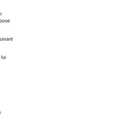
er
mpose
suivant
lui
s