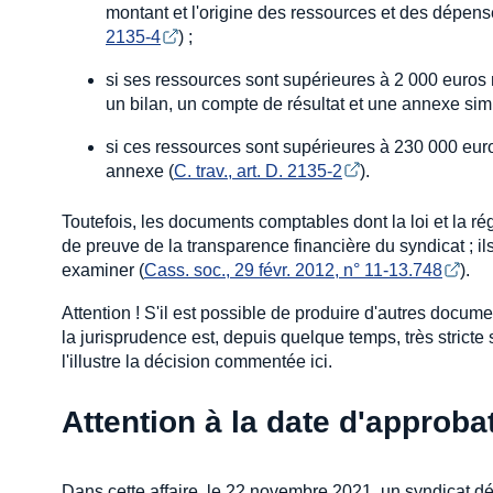
montant et l'origine des ressources et des dépense
2135-4
) ;
si ses ressources sont supérieures à 2 000 euros 
un bilan, un compte de résultat et une annexe simp
si ces ressources sont supérieures à 230 000 euros
annexe (
C. trav., art. D. 2135-2
).
Toutefois, les documents comptables dont la loi et la r
de preuve de la transparence financière du syndicat ; i
examiner (
Cass. soc., 29 févr. 2012, n° 11-13.748
).
Attention ! S'il est possible de produire d'autres docum
la jurisprudence est, depuis quelque temps, très strict
l'illustre la décision commentée ici.
Attention à la date d'approba
Dans cette affaire, le 22 novembre 2021, un syndicat dé