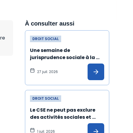
À consulter aussi
ère
DROIT SOCIAL
Une semaine de 
jurisprudence sociale à la 
Cour de cassation
27 juil. 2026
DROIT SOCIAL
Le CSE ne peut pas exclure 
des activités sociales et 
culturelles les salariés 
absents depuis un certain 
1 juil. 2026