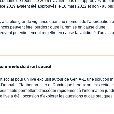
s comptes de l'exercice 2019 n'avaient pas été approuvés au plus
rcice 2019 avaient été approuvés le 18 mars 2022 et non - au plu
ore, à la plus grande vigilance quant au moment de l'approbation e
nces peuvent être lourdes : outre la remise en cause d'une
uvent potentiellement remettre en cause la valididité d'un acco
ssionnels du droit social
oit social pour un live exclusif autour de GenIA‑L, une solution 
-Debbabi, Flaubert Vuillier et Dominique Leroux ont mis cette t
ées fiable permettent d’accéder rapidement à l’information jur
e live a été l’occasion d’explorer les questions et cas pratiques