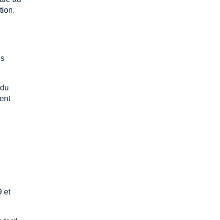
tion.
es
 du
ent
 et