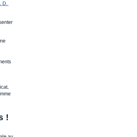
. D. 
senter
une
éments
icat,
comme
s !
cale au