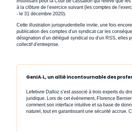
Insuffisant pour la Cour de cassation qui relève que le
à la clôture de l'exercice suivant (les comptes de l'exe
- le 31 décembre 2020).
Cette illustration jurisprudentielle invite, une fois enc
publication des comptes d'un syndicat car les conséque
désignation d'un délégué syndical ou d'un RSS, elles pe
collectif d'entreprise.
GenIA‑L, un allié incontournable des profe
Lefebvre Dalloz s’est associé à trois experts du dr
juridique. Lors de cet événement, Florence Bernier
comment son interface intuitive et sa base de donn
naturel, tout en garantissant une sécurité accrue. C