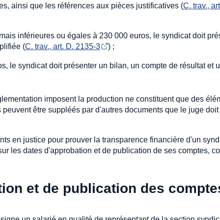
s, ainsi que les références aux pièces justificatives (
C. trav., art
mais inférieures ou égales à 230 000 euros, le syndicat doit pré
lifiée (
C. trav., art. D. 2135-3
) ;
, le syndicat doit présenter un bilan, un compte de résultat et 
églementation imposent la production ne constituent que des él
ls peuvent être suppléés par d'autres documents que le juge doit
ents en justice pour prouver la transparence financière d'un synd
e sur les dates d'approbation et de publication de ses comptes, 
tion et de publication des compte
signe un salarié en qualité de représentant de la section syndi