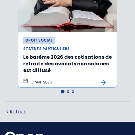
DROIT SOCIAL
DROI
STATUTS PARTICULIERS
STATU
Le barème 2026 des cotisations de
Avoca
retraite des avocats non salariés
cotis
est diffusé
est d
13 févr. 2026
6 f
Retour