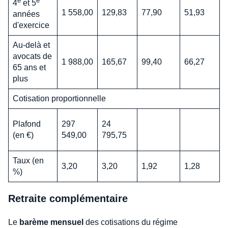
e
e
4
et 5
1 558,00
129,83
77,90
51,93
années
d'exercice
Au-delà et
avocats de
1 988,00
165,67
99,40
66,27
65 ans et
plus
Cotisation proportionnelle
Plafond
297
24
(en €)
549,00
795,75
Taux (en
3,20
3,20
1,92
1,28
%)
Retraite complémentaire
Le
barème mensuel
des cotisations du régime