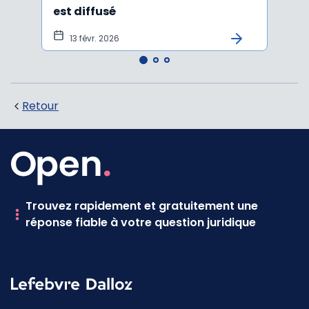
est diffusé
13 févr. 2026
6 j
Retour
Trouvez rapidement et gratuitement une
réponse fiable à votre question juridique