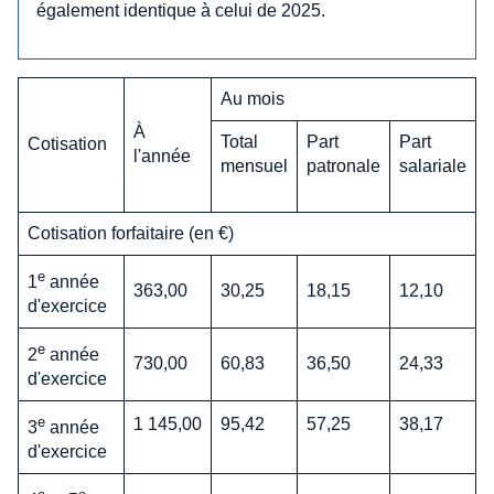
également identique à celui de 2025.
Au mois
À
Total
Part
Part
Cotisation
l'année
mensuel
patronale
salariale
Cotisation forfaitaire (en €)
e
1
année
363,00
30,25
18,15
12,10
d'exercice
e
2
année
730,00
60,83
36,50
24,33
d'exercice
e
1 145,00
95,42
57,25
38,17
3
année
d'exercice