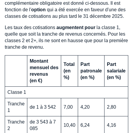
complémentaire obligatoire est donné ci-dessous. Il est
fonction de l'
option
qui a été exercée en faveur d'une des
classes de cotisations au plus tard le 31 décembre 2025.
Les taux des cotisations
augmentent pour
la classe 1,
quelle que soit la tranche de revenus concernés. Pour les
classes 2 et 2+, ils ne sont en hausse que pour la première
tranche de revenu.
Montant
Total
Part
Part
mensuel des
(en
patronale
salariale
revenus
%)
(en %)
(en %)
(en €)
Classe 1
Tranche
de 1 à 3 542
7,00
4,20
2,80
1
Tranche
de 3 543 à 7
10,40
6,24
4,16
2
085