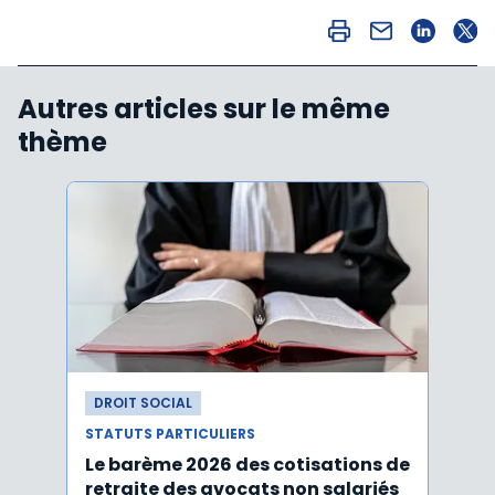
Autres articles sur le même
thème
DROIT SOCIAL
DROI
STATUTS PARTICULIERS
STATU
Le barème 2026 des cotisations de
Une 
retraite des avocats non salariés
socia