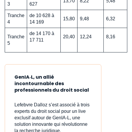
13,70
8,22
5,48
3
627
Tranche
de 10 628 à
15,80
9,48
6,32
4
14 169
de 14 170 à
Tranche
20,40
12,24
8,16
17 711
5
GenIA‑L, un allié
incontournable des
professionnels du droit social
Lefebvre Dalloz s’est associé à trois
experts du droit social pour un live
exclusif autour de GenIA‑L, une
solution innovante qui révolutionne
la recherche juridique.