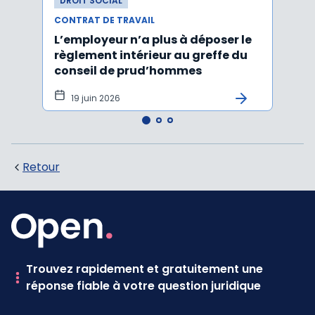
DROIT SOCIAL
DROI
CONTRAT DE TRAVAIL
CONTR
L’employeur n’a plus à déposer le
Les e
règlement intérieur au greffe du
justi
conseil de prud’hommes
harc
19 juin 2026
16 
Retour
Trouvez rapidement et gratuitement une
réponse fiable à votre question juridique