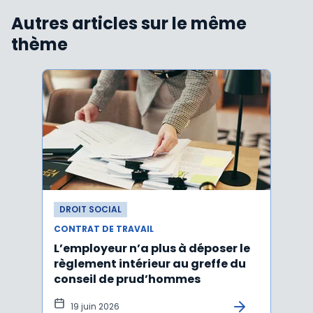
Autres articles sur le même
thème
DROIT SOCIAL
DROI
CONTRAT DE TRAVAIL
CONTR
L’employeur n’a plus à déposer le
Les e
règlement intérieur au greffe du
justi
conseil de prud’hommes
harc
19 juin 2026
16 