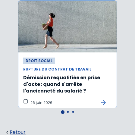
DROIT SOCIAL
DROI
RUPTURE DU CONTRAT DE TRAVAIL
RUPTU
Démission requalifiée en prise
Délai
d'acte : quand s'arrête
en c
l'ancienneté du salarié ?
fond
illus
26 juin 2026
21
Retour